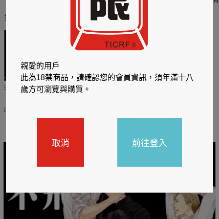
推薦你買好東西
親愛的用戶
此為18禁商品，請確認您的會員資訊，須年滿十八
哈利
閱讀有禮，TCL平板送觸
TCL數位筆記本送月讀包1
歲方可瀏覽與購買。
控筆
年
31
2026/06/20 - 2026/08/31
2026/06/20 - 2026/08/31
主題書展
取消
前往登入