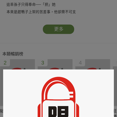
這乖孫子只得奉命──「把」她
本來是趕鴨子上架的苦差事，他卻樂不可支
因為他發現她的利用價值不只有那樣……
更多
千里姻緣一線牽？遇上他只能說孽緣、孽緣！
她兩袖清風，卻意外招來號稱鑽石單身漢的他
欽點她為「嬰兒製造機」，製造日期：一輩子
本類暢銷榜
這等「不平等條約」實在勾不起她的興趣
2
3
4
只是瞧他大費周章，為求一子的模樣
她倒想反過來好好「欺負」他??
貼身剪裁II：如癮
貼心情婦～魅惑之
情竊竹心～魅惑之
狂
六
四
情