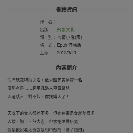
書籍資訊
作
者：
出版
飛象文化
社：
類
別：
言情小說(限)
格
式：
Epub 流動版
上架
2013/3/20
日：
內容簡介
假聘總裁特助之名，徵求超完美情婦一名──
優勝者是……超平凡路人甲甯馨兒
入選感言：對不起，你找錯人了！
天底下的女人都差不多，但她這書呆女就差很多
人矮、胸平、無大志，但求挖墳做研究
偏偏他家老太爺就是相中她為「送子娘娘」