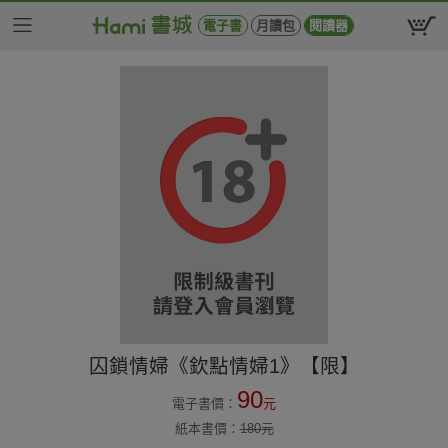
電子書
月讀包
閱讀器
囚鎖情婦《欽點情婦1》【限】
90
電子書價：
元
紙本書價：
180
元