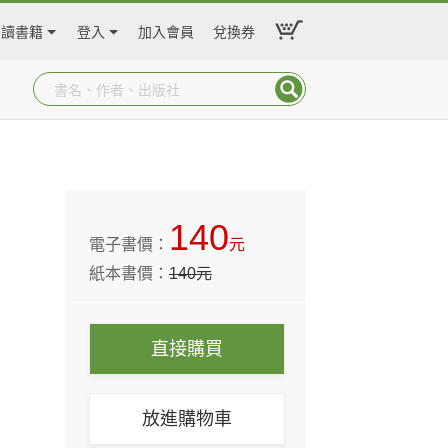
閱讀書籍
登入
加入會員
兌換券
140
電子書價：
元
紙本書價：
140
元
直接購買
放進購物車