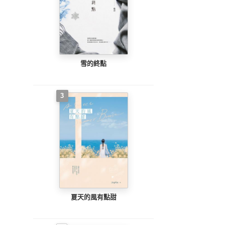
雪的終點
3
夏天的風有點甜