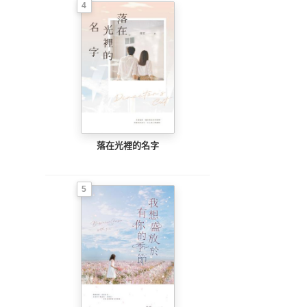
4
落在光裡的名字
5