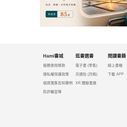
Hami書城
逛書選書
閱讀書籍
服務使用條款
電子書 (零售)
線上書櫃
隱私權保護政策
月讀包 (月租)
下載 APP
個資蒐集告知聲明
XR 體驗書展
防詐騙宣導