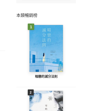
本類暢銷榜
1
暗戀的減分法則
2