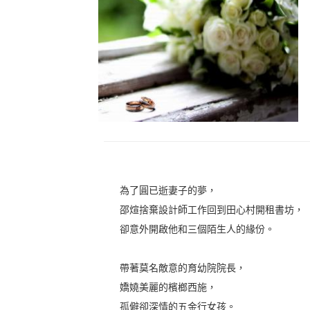
為了圓已逝妻子的夢，
邵煊捨棄設計師工作回到田心村開租書坊，
卻意外開啟他和三個陌生人的緣份。
帶著莫名敵意的育幼院院長，
嬌嬈美麗的檳榔西施，
孤僻卻深情的五金行女孩。