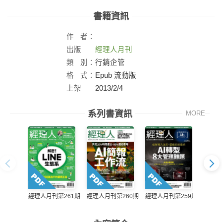
書籍資訊
作
者：
出版
經理人月刊
社：
類
別：
行銷企管
格
式：
Epub 流動版
上架
2013/2/4
日：
系列書資訊
MORE
經理人月刊第261期
經理人月刊第260期
經理人月刊第259期
經理人