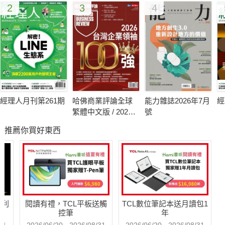
2
3
4
的東西，以及該放棄的東西，讓過去支持你，而不是妨礙你，才
有機會朝未來大步邁進。
所以，我們要勇敢地逐夢，寫下自己的計畫，對自己許下承諾，
一步一步地實現，時時警惕、反省，明彧更進一步提出「只要學
一次，一輩子不會亂」的準則，讓我們有所遵循，在道理原則
下，有清楚簡潔的步驟方法，由整理身邊的衣物，到整理時間，
整理自己的人生，成就未來。
經理人月刊第261期
哈佛商業評論全球
能力雜誌2026年7月
經
個人的生活如此，工作如此，連企業也應該為自己留一個空位給
繁體中文版 / 2026
號
未來，大膽的在必要時機，捨棄原有的成就，重新訂定目標，進
年8月號 2026台灣
推薦你買好東西
企業領袖100強
行換軌。
傑佛瑞．摩爾（Geoffrey Moore）的理論曾風靡矽谷高科技業，
隨著科技的無遠弗屆，換軌策略（Escape Velocity）必備的五力
已成為大多數企業必須思考的策略方向，企業如何大膽明智的
捨，再把資源重新放在更適合的位置，正是重塑企業下一個龍捲
哈利
閱讀有禮，TCL平板送觸
TCL數位筆記本送月讀包1
風暴的必經之路。
控筆
年
我們的現在都源自於過去，正如管理大師彼得．杜拉克（Peter