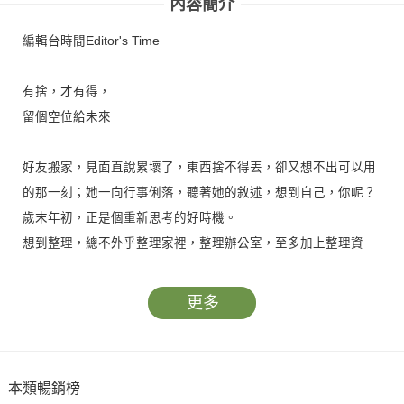
內容簡介
編輯台時間Editor's Time
有捨，才有得，
留個空位給未來
好友搬家，見面直說累壞了，東西捨不得丟，卻又想不出可以用
的那一刻；她一向行事俐落，聽著她的敘述，想到自己，你呢？
歲末年初，正是個重新思考的好時機。
想到整理，總不外乎整理家裡，整理辦公室，至多加上整理資
訊，而在資深採訪編輯謝明彧的文中，整理是個讓人重新尋找夢
想的機會。他清楚地在主文寫道，「永遠以『自己』和『現在』
更多
為主角，捨去用不到的雜物」是整理的第一步；如暢銷書作家山
下英子在《俯瞰力》中表示：「捨，其實就是學會面對自我。」
美國知名心靈工作者艾克索榮‧貝比斯（Xorin Balbes）表示，
本類暢銷榜
想像讓自己前進，我們必須結束惡性循環，決定自己真正想保留