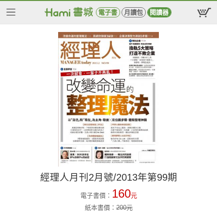
電子書
月讀包
閱讀器
經理人月刊2月號/2013年第99期
160
電子書價：
元
紙本書價：
200
元