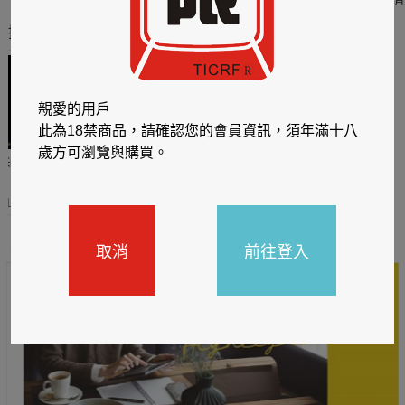
推薦你買好東西
親愛的用戶
此為18禁商品，請確認您的會員資訊，須年滿十八
歲方可瀏覽與購買。
哈利
閱讀有禮，TCL平板送觸
TCL數位筆記本送月讀包1
控筆
年
31
2026/06/20 - 2026/08/31
2026/06/20 - 2026/08/31
主題書展
取消
前往登入