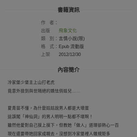
書籍資訊
作
者：
出版
飛象文化
社：
類
別：
言情小說(限)
格
式：
Epub 流動版
上架
2012/12/30
日：
內容簡介
冷家堡少堡主上山打老虎
竟意外撿到與世隔絕的嬌怯俏娃兒……
夏青苗不懂，為什麼姑姑說男人都是大壞蛋
這誤闖「神仙洞」的男人明明一點都不壞啊！
雖然他愛對自己摸上摸下，但教她「做人」道理卻熱心一百
現在還要帶她回家成親去，沒想到冷家堡裡人雜規矩多