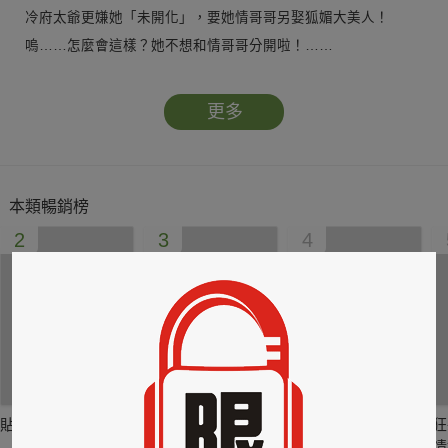
冷府太爺更嫌她「未開化」，要她情哥哥另娶狐媚大美人！
嗚……怎麼會這樣？她不想和情哥哥分開啦！……
本著善心，冷辛岩要矯正夏青苗的錯誤觀念
更多
可是，他會不會「污染」這棵青澀小豆苗太過頭啦？
這嬌怯怯的丫頭才初嘗人事
就不分早晚催他做「快樂的事」，好生一堆胖娃娃
本類暢銷榜
面對這不設防的單「蠢」小笨蛋
2
3
4
呵呵呵……他就「犧牲」點，包辦她的下半生吧……
貼身剪裁II：如癮
貼心情婦～魅惑之
情竊竹心～魅惑之
狂
六
四
情