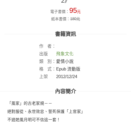
2》
95
電子書價：
元
紙本書價：
180
元
書籍資訊
作
者：
出版
飛象文化
社：
類
別：
愛情小說
格
式：
Epub 流動版
上架
2012/12/24
日：
內容簡介
「風家」的古老家規－－
絕對服從、永世效忠、誓死保護「上官家」
不過她風月明可不信這一套！