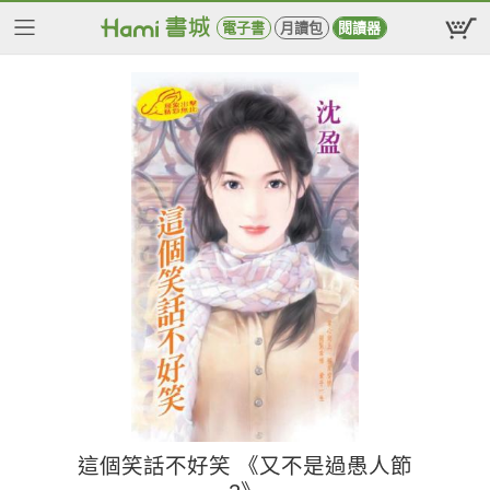
電子書
月讀包
閱讀器
這個笑話不好笑 《又不是過愚人節