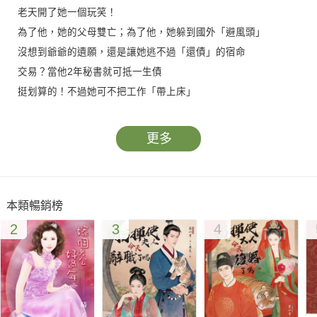
老天開了她一個玩笑！
為了他，她的父母雙亡；為了他，她躲到國外「避風頭」
沒想到爺爺的遺願，還是讓她逃不過「還債」的宿命
交易？當他2年秘書就可抵一生債
挺划算的！不過她可不把工作「帶上床」
老闆想要「延長工時」，也要她同意才行！……
更多
他有兩個理由要她－－
一、她三歲時說要嫁給他；二、她姓風
只是她似乎洋墨水喝多了，忘了自己的身分
本類暢銷榜
乾脆趁現在喝醉酒、上錯床、不小心目睹她裸睡
2
3
4
讓他用「行動」宣示！……