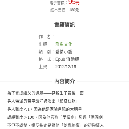
95
電子書價：
元
紙本書價：
180
元
書籍資訊
作
者：
出版
飛象文化
社：
類
別：
愛情小說
格
式：
Epub 流動版
上架
2012/12/16
日：
內容簡介
為了完成繼父的遺願――見親生子最後一面
尋人特派員葉寧飄洋過海出「超級任務」
尋人難度＜1，因為他是家喻戶曉的大明星
認親難度＞100，因為他喜歡「愛情劇」勝過「團圓劇」
不但不認爹，還反指她是對他「始亂終棄」的初戀情人