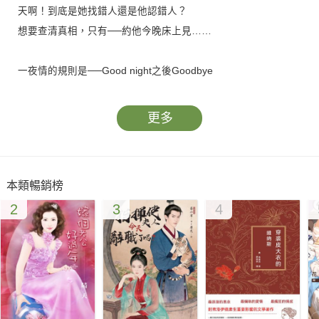
天啊！到底是她找錯人還是他認錯人？
想要查清真相，只有──約他今晚床上見……
一夜情的規則是──Good night之後Goodbye
因此司徒玄對不告而別的行為非常感冒
老天有眼，他終於找到當初那個沒禮貌的女人！
更多
再次重逢，她卻「翻臉不認人」，開口閉口叫「哥哥」
既然她只承認「兄妹關係」，不如先打親情牌
反正只要失戀能夠大逆轉，他不介意Replay……
本類暢銷榜
2
3
4