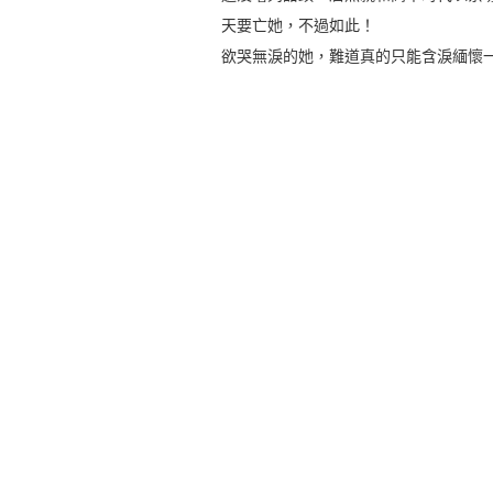
天要亡她，不過如此！
欲哭無淚的她，難道真的只能含淚緬懷一