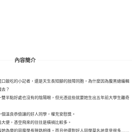
內容簡介
口飯吃的小記者，還是天生長短腳的肢障同胞，為什麼因為腹黑總編輯
戲去？
雙半點好處也沒有的陰陽眼，但光憑這些就要她生出五年前大學生離奇
個溫良恭儉讓的好人同學，權充安慰獎。
大便，憑空飛來的往往是橫禍比較多。
她為樂的惡魔學長狹路相逢。而且他還對好人同學莫名地意見很多……