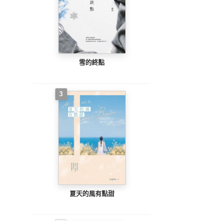
雪的終點
3
夏天的風有點甜