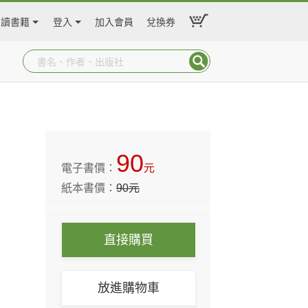
閱讀書籍
登入
加入會員
兌換券
90
電子書價：
元
紙本書價：
90
元
直接購買
放進購物車