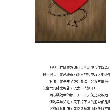
她只是在幽靈雜誌社寫些胡說八道報導混
的一句話，她就得乖乖跑回母校重玩大地遊
對啦，她是生了張娃娃臉，又與生俱來一
失蹤案的結案報告，也太不人道了吧！
回頭裝幼齒的第一天，上天倒是賞給她一
但她早該知道，天下掉下來的通常都是鳥
還沒嚐夠甜頭，居然就和高中時代以荼毒