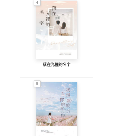
4
落在光裡的名字
5