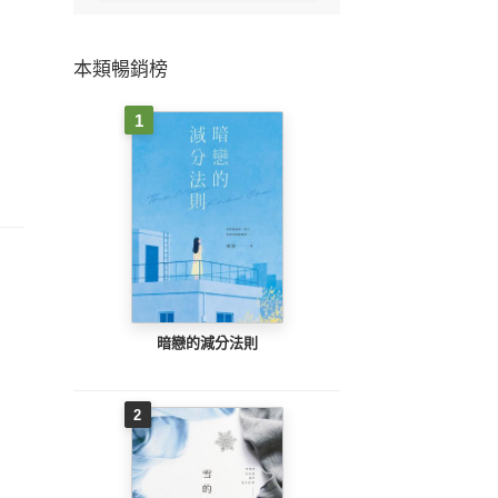
本類暢銷榜
1
暗戀的減分法則
2