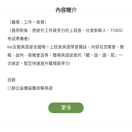
內容簡介
〔職場：工作、商業〕
〔適用對象：想提升工作競爭力的上班族、社會新鮮人、TOEIC
考試準備者〕
biz互動英語是全國唯一上班族英語學習雜誌，內容包含開會、簡
報、談判、商務會話等，職場英語該會的『聽、說、讀、寫』一
次搞定，幫您快速提升職場競爭力!
目錄
◎辦公設備疑難排解英語
◎本月財經辭彙：QE量化寬鬆
◎上班族看趨勢：微電影，瘋什麼？
更多
◎行動付費開啟消費新紀元？
◎上班族保健康：遠離秋天過敏症候群