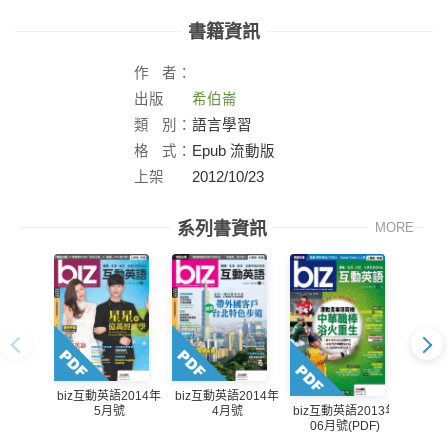
書籍資訊
作
者：
出版
希伯崙
社：
類
別：
語言學習
格
式：
Epub 流動版
上架
2012/10/23
日：
系列書資訊
MORE
biz互動英語2014年
biz互動英語2014年
5月號
4月號
biz互動英語2013年
biz互
06月號(PDF)
05