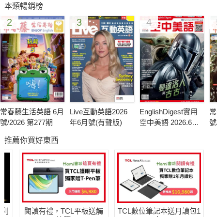
本類暢銷榜
2
3
4
常春藤生活英語 6月
Live互動英語2026
EnglishDigest實用
常
號/2026 第277期
年6月號(有聲版)
空中美語 2026.6月
號
號
推薦你買好東西
哈利
閱讀有禮，TCL平板送觸
TCL數位筆記本送月讀包1