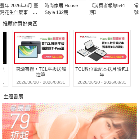
豐年 2026年6月 臺
時尚家居 House
《消費者報導544
常
灣花生什麼事 轉
Style 132期
期》
號
型挑戰卡關
推薦你買好東西
哈利
閱讀有禮，TCL平板送觸
TCL數位筆記本送月讀包1
控筆
年
31
2026/06/20 - 2026/08/31
2026/06/20 - 2026/08/31
主題書展