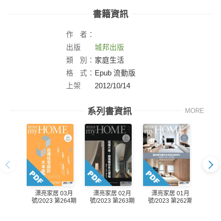
書籍資訊
作
者：
出版
城邦出版
社：
類
別：
家庭生活
格
式：
Epub 流動版
上架
2012/10/14
日：
系列書資訊
MORE
漂亮家居 03月
漂亮家居 02月
漂亮家居 01月
漂亮
號/2023 第264期
號/2023 第263期
號/2023 第262期
號/20