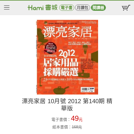
電子書
月讀包
閱讀器
漂亮家居 10月號 2012 第140期 精
華版
49
電子書價：
元
紙本書價：
168
元