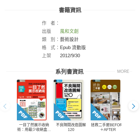
書籍資訊
作
者：
出版
風和文創
社：
類
別：
藝術設計
格
式：
Epub 流動版
上架
2012/9/30
日：
系列書資訊
MORE
一目了然展示收納
不良隔間改造圖解
拯救二手屋BEFORE
美化家
術：用最少收納盒就
120
＋AFTER
宅的
收好
溫、抗
暖 四