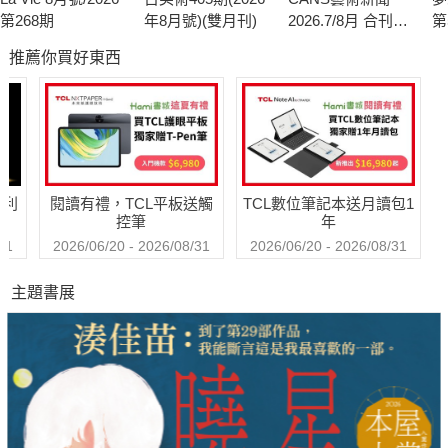
第268期
年8月號)(雙月刊)
2026.7/8月 合刊號
第
第341期
推薦你買好東西
哈利
閱讀有禮，TCL平板送觸
TCL數位筆記本送月讀包1
控筆
年
31
2026/06/20 - 2026/08/31
2026/06/20 - 2026/08/31
主題書展