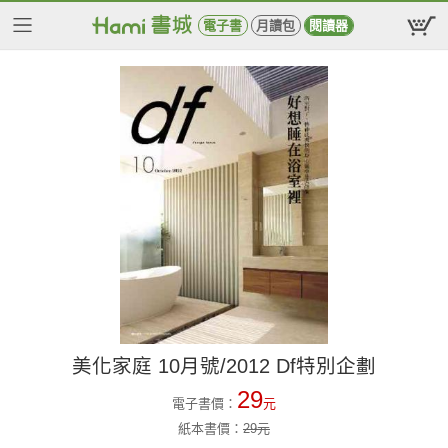
電子書
月讀包
閱讀器
美化家庭 10月號/2012 Df特別企劃
29
電子書價：
元
紙本書價：
29
元