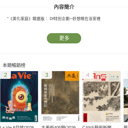
內容簡介
"《美化家庭》精選版： Df特別企劃─好想睡在浴室裡
更多
本類暢銷榜
2
3
4
La Vie 8月號/2026
古美術405期(2026
CANS藝術新聞
夢