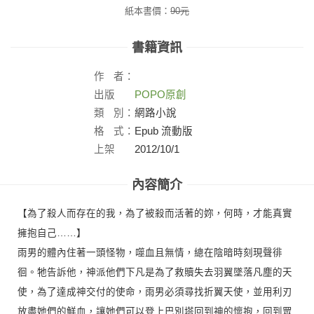
紙本書價：
90
元
書籍資訊
作
者：
出版
POPO原創
社：
類
別：
網路小說
格
式：
Epub 流動版
上架
2012/10/1
日：
內容簡介
【為了殺人而存在的我，為了被殺而活著的妳，何時，才能真實
擁抱自己……】
雨男的體內住著一頭怪物，噬血且無情，總在陰暗時刻現聲徘
徊。牠告訴他，神派他們下凡是為了救贖失去羽翼墜落凡塵的天
使，為了達成神交付的使命，雨男必須尋找折翼天使，並用利刃
放盡她們的鮮血，讓她們可以登上巴別塔回到神的懷抱，回到眾