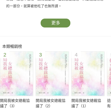
的一部分，就算被他吃了也無所謂。
更多
本類暢銷榜
2
3
4
開局我被女總裁協
開局我被女總裁協
開局我被女總裁協
這
議了（3）
議了（2）
議了（1）
有