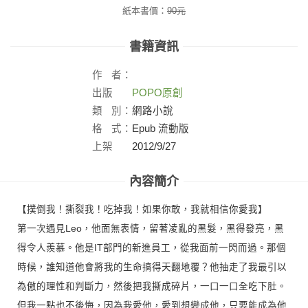
紙本書價：
90
元
書籍資訊
作
者：
出版
POPO原創
社：
類
別：
網路小說
格
式：
Epub 流動版
上架
2012/9/27
日：
內容簡介
【撲倒我！撕裂我！吃掉我！如果你敢，我就相信你愛我】
第一次遇見Leo，他面無表情，留著凌亂的黑髮，黑得發亮，黑
得令人羨慕。他是IT部門的新進員工，從我面前一閃而過。那個
時候，誰知道他會將我的生命搞得天翻地覆？他抽走了我最引以
為傲的理性和判斷力，然後把我撕成碎片，一口一口全吃下肚。
但我一點也不後悔，因為我愛他，愛到想變成他，只要能成為他