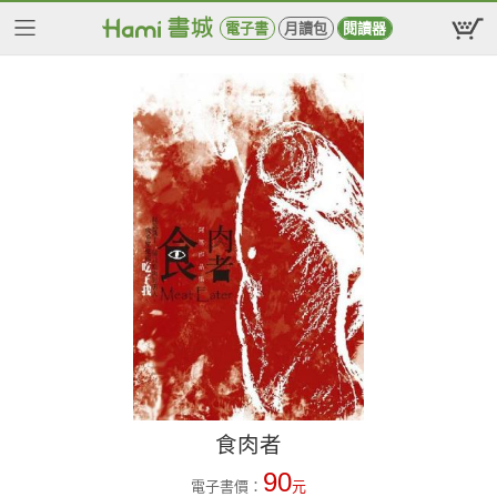
電子書
月讀包
閱讀器
食肉者
90
電子書價：
元