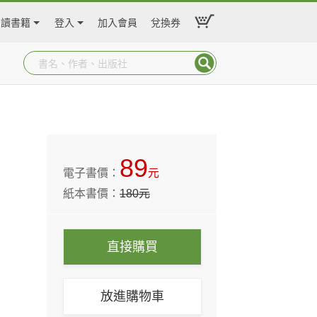
閱讀書籍
登入
加入會員
兌換券
89
電子書價：
元
紙本書價：
180
元
直接購買
放進購物車