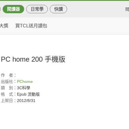
閱讀器
日常學
快讀
大獎
買TCL送月讀包
PC home 200 手機版
作
者：
出版社：
PChome
類
別：
3C科學
格
式：
Epub 流動版
上架日：
2012/8/31