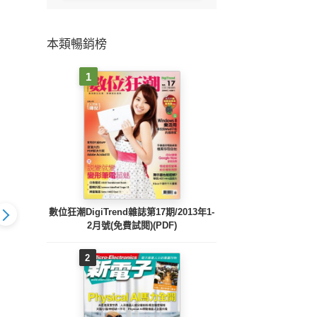
本類暢銷榜
1
數位狂潮DigiTrend雜誌第17期/2013年1-
2月號(免費試閱)(PDF)
2
PC home 電腦家庭 3
PC h
e 電腦家庭 4
PC home 電腦家庭 2
月號/2026 第362期
月號/
26 第363期
月號/2026 第361期