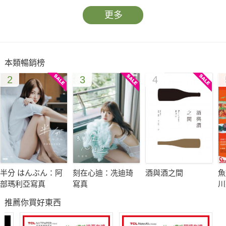
更多
本類暢銷榜
2
3
4
半分 はんぶん：阿
刻在心迪：冼迪琦
酒與酒之間
魚
部瑪利亞寫真
寫真
川
饌
推薦你買好東西