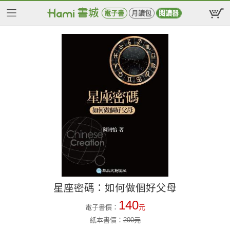
電子書
月讀包
閱讀器
星座密碼：如何做個好父母
140
電子書價：
元
紙本書價：
200
元