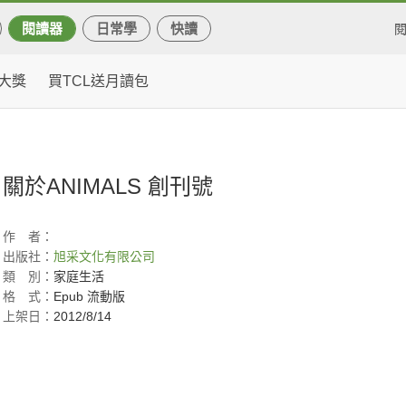
閱讀器
日常學
快讀
大獎
買TCL送月讀包
關於ANIMALS 創刊號
作
者：
出版社：
旭采文化有限公司
類
別：
家庭生活
格
式：
Epub 流動版
上架日：
2012/8/14