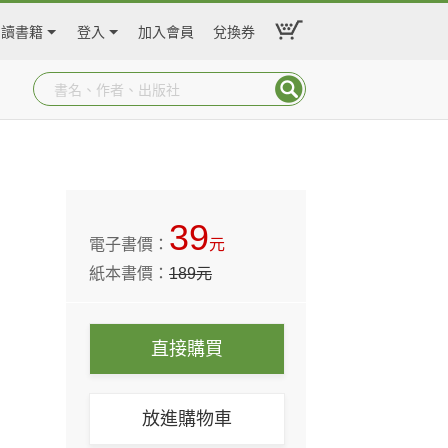
閱讀書籍
登入
加入會員
兌換券
39
電子書價：
元
紙本書價：
189
元
直接購買
放進購物車