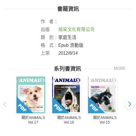
書籍資訊
作
者：
出版
旭采文化有限公司
社：
類
別：
家庭生活
格
式：
Epub 流動版
上架
2012/8/14
日：
系列書資訊
MORE
關於ANIMALS
關於ANIMALS
關於ANIMALS
關於
Vol.16
Vol.15
Vol.17
Vol