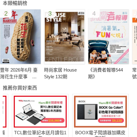
本類暢銷榜
見，也希望更多的朋友能夠支持我們繼續走下去。這也是一本讀
2
3
4
者們的平台，歡迎大家給予更好的意見與指教。
豐年 2026年6月 臺
時尚家居 House
《消費者報導544
常
灣花生什麼事 轉
Style 132期
期》
號
型挑戰卡關
推薦你買好東西
送觸
TCL數位筆記本送月讀包1
BOOX電子閱讀器加購皮