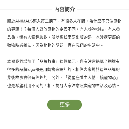
內容簡介
關於ANIMALS邁入第三期了，有很多人在問，為什麼不只做寵物
的專題！？每個人對於寵物的定義不同，有人養狗養貓，有人養
烏龜，還有人獨鍾蜘蛛。所以編輯室要出版的是一本涉撂更廣的
動物時尚雜誌，因為動物的話題一直在我們的生活中。
本期我們增加了「品牌故事」這個單元，您有注意過嗎？週遭有
很多的品牌logo都是用動物來設計的，相信大家對於這些品牌的
背後故事會很有興趣的。另外，「從星座看主人情，讀寵物心」
也是希望利用不同的面相，提醒大家注意照顧寵物生活及心情。
「流行頻道」我們除了流行資訊之外，也加入了動保的部分，希
望把生活帶入流行之中。
更多
我們是一群熱愛動物的編輯群，希望這本雜誌除了有知性的部
分，也有感性的一面。當然，我們的努力及用心，希望您看得