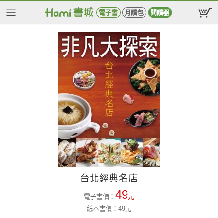
電子書
月讀包
閱讀器
台北經典名店
49
電子書價：
元
紙本書價：
49
元