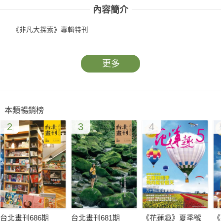
內容簡介
《非凡大探索》專輯特刊
更多
本類暢銷榜
2
3
4
台北畫刊686期
台北畫刊681期
《花蓮趣》夏季號
《