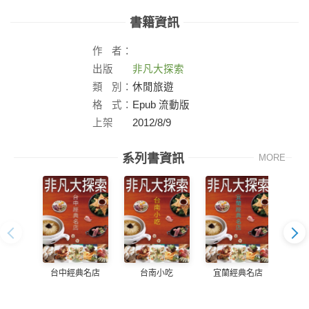
書籍資訊
作
者：
出版
非凡大探索
社：
類
別：
休閒旅遊
格
式：
Epub 流動版
上架
2012/8/9
日：
系列書資訊
MORE
台中經典名店
台南小吃
宜蘭經典名店
高雄經