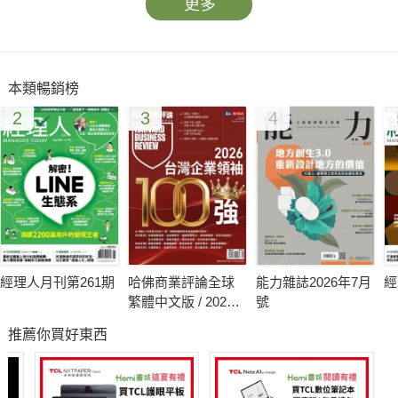
更多
本類暢銷榜
2
3
4
經理人月刊第261期
哈佛商業評論全球
能力雜誌2026年7月
經
繁體中文版 / 2026
號
年8月號 2026台灣
推薦你買好東西
企業領袖100強