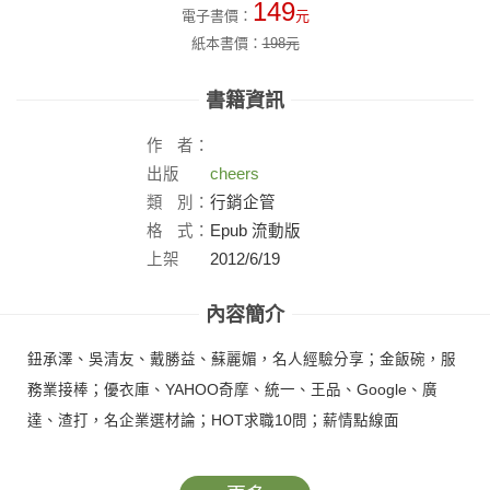
149
電子書價：
元
紙本書價：
198
元
書籍資訊
作
者：
出版
cheers
社：
類
別：
行銷企管
格
式：
Epub 流動版
上架
2012/6/19
日：
內容簡介
鈕承澤、吳清友、戴勝益、蘇麗媚，名人經驗分享；金飯碗，服
務業接棒；優衣庫、YAHOO奇摩、統一、王品、Google、廣
達、渣打，名企業選材論；HOT求職10問；薪情點線面