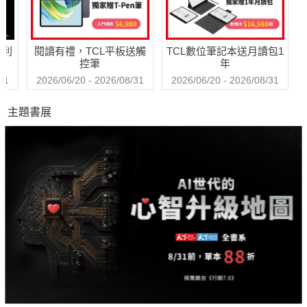
哈利
閱讀有禮，TCL平板送觸
TCL數位筆記本送月讀包1
控筆
年
31
2026/06/20 - 2026/08/31
2026/06/20 - 2026/08/31
主題書展