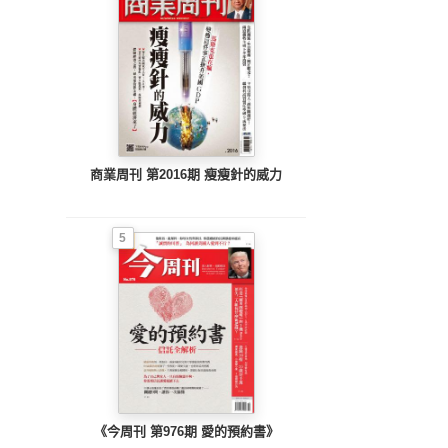
商業周刊 第2016期 瘦瘦針的威力
5
《今周刊 第976期 愛的預約書》