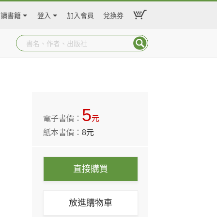
閱讀書籍
登入
加入會員
兌換券
5
電子書價：
元
紙本書價：
8
元
直接購買
放進購物車