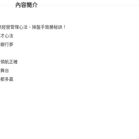
內容簡介
業經營管理心法、操盤手致勝秘訣！
將才心法
資銀行夢
 領航正確
際舞台
五都多贏