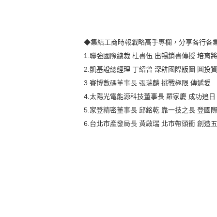
◆集結工商時報戰略高手專欄，分享各行各
1.聯強國際總裁 杜書伍 出暢銷書傳授 培育
2.凱基證總經理 丁紹曾 深耕國際版圖 圓投
3.賽博數碼董事長 張瑞麟 挑戰極限 傳遞愛
4.太陽光電能源科技董事長 羅家慶 成功追日
5.家登精密董事長 邱銘乾 靠一技之長 登國
6.台北市產發局長 黃啟瑞 北市帶頭衝 創造