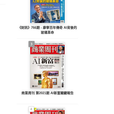
《財訊》766期 - 康寧百年傳奇 AI背後的
玻璃革命
3
商業周刊 第2021期 AI新富關鍵報告
4