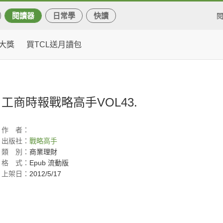
閱讀器
日常學
快讀
大獎
買TCL送月讀包
工商時報戰略高手VOL43.
作
者：
出版社：
戰略高手
類
別：
商業理財
格
式：
Epub 流動版
上架日：
2012/5/17