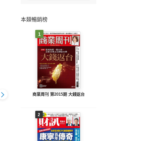
本類暢銷榜
1
商業周刊 第2015期 大錢返台
2
報戰略高手
工商時報戰略高手
工商時報戰略高手
工商
L40.
VOL39.
VOL38.