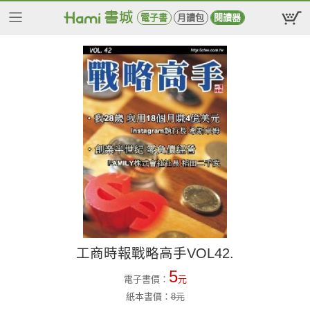
電子書
月讀包
閱讀器
工商時報戰略高手VOL42.
5
電子書價：
元
紙本書價：
8
元