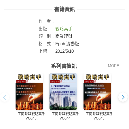
書籍資訊
作
者：
出版
戰略高手
社：
類
別：
商業理財
格
式：
Epub 流動版
上架
2012/5/10
日：
系列書資訊
MORE
工商時報戰略高手
工商時報戰略高手
工商時報戰略高手
工商
VOL45.
VOL44.
VOL43.