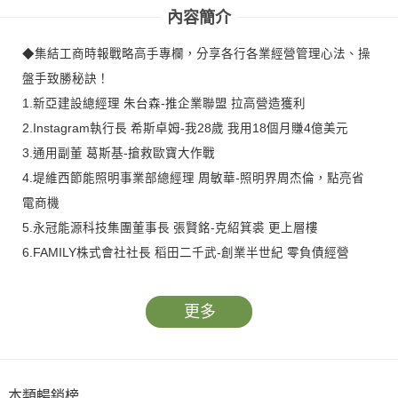
內容簡介
◆集結工商時報戰略高手專欄，分享各行各業經營管理心法、操
盤手致勝秘訣！
1.新亞建設總經理 朱台森-推企業聯盟 拉高營造獲利
2.Instagram執行長 希斯卓姆-我28歲 我用18個月賺4億美元
3.通用副董 葛斯基-搶救歐寶大作戰
4.堤維西節能照明事業部總經理 周敏華-照明界周杰倫，點亮省
電商機
5.永冠能源科技集團董事長 張賢銘-克紹箕裘 更上層樓
6.FAMILY株式會社社長 稻田二千武-創業半世紀 零負債經營
更多
本類暢銷榜