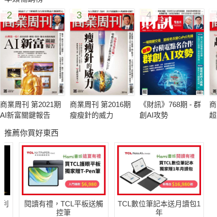
2
3
4
商業周刊 第2021期
商業周刊 第2016期
《財訊》768期 - 群
商
AI新富關鍵報告
瘦瘦針的威力
創AI攻勢
超
推薦你買好東西
哈利
閱讀有禮，TCL平板送觸
TCL數位筆記本送月讀包1
控筆
年