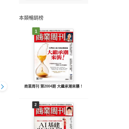
本類暢銷榜
1
商業周刊 第2004期 大繼承潮來襲！
2
報戰略高手
工商時報戰略高手
工商時報戰略高手
工商
L41.
VOL40.
VOL39.