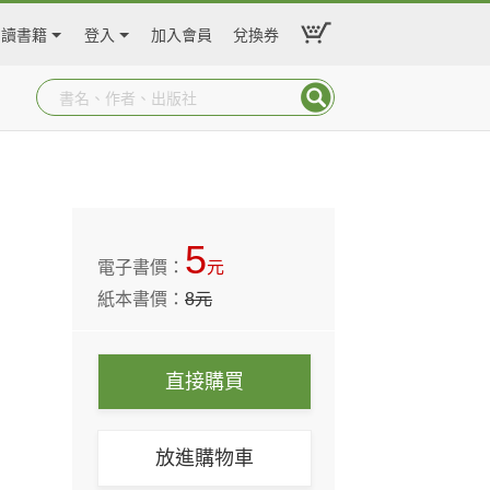
閱讀書籍
登入
加入會員
兌換券
5
電子書價：
元
紙本書價：
8
元
直接購買
放進購物車