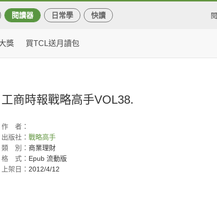
閱讀器
日常學
快讀
大獎
買TCL送月讀包
工商時報戰略高手VOL38.
作
者：
出版社：
戰略高手
類
別：
商業理財
格
式：
Epub 流動版
上架日：
2012/4/12