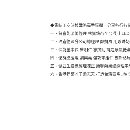
◆集結工商時報戰略高手專欄，分享各行各
一、賀喜能源總經理 林振鋒凸全台 衝上LE
二、浩鑫德國分公司總經理 鄭凱風 用珍珠
三、佳能董事長 曾明仁 靠拚勁 挺過景氣低
四、優群總經理 劉興義 強攻零組件 創新格
五、健亞生技總經理陳正 康聯藥業總經理李
六、香港建築才子梁志天 打造台灣豪宅Life St