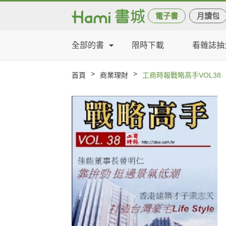
電子書
月讀包
全部的書
限時下載
看雜誌抽
>
>
首頁
商業理財
工商時報戰略高手VOL38.