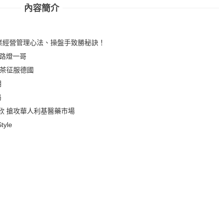
內容簡介
業經營管理心法、操盤手致勝秘訣！
D路燈一哥
奶茶征服德國
潮
局
欣 搶攻華人利基醫藥市場
yle