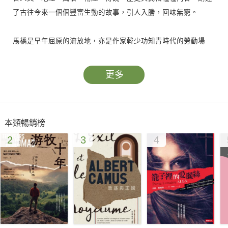
了古往今來一個個豐富生動的故事，引人入勝，回味無窮。
馬橋是早年屈原的流放地，亦是作家韓少功知青時代的勞動場
所。《馬橋詞典》中所描述皆為韓少功插隊六年的親身見聞，在
大陸《小說界》雜誌刊出後，即廣受好評；出版後更進入暢銷書
更多
排行榜之列，是20年來中國大陸長篇小說中，最重要、最特殊的
力作，成為專家學者們探討的話題，深受讀者喜愛。
本類暢銷榜
韓少功是當代中國大陸一級作家，也是目前最被國際注目的大陸
2
3
4
作家之一，作品已被翻譯成多國語言，並受邀到世界各地演講，
是中國作家躍升國際的重要代表之一，《馬橋詞典》可視為其代
表作。
《馬橋詞典》的人物故事大致分作三類：一類是政治故事，如馬
疤子、鹽早的故事；一類是民間風俗故事，講的是鄉間日常生
活，如志煌的故事；還有一類是即使在鄉間世界也找不到正常話