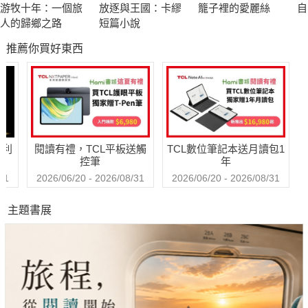
游牧十年：一個旅
放逐與王國：卡繆
籠子裡的愛麗絲
自
語來解釋和講述的，如鐵香、萬玉、方鳴等人的故事。
人的歸鄉之路
短篇小說
推薦你買好東西
哈利
閱讀有禮，TCL平板送觸
TCL數位筆記本送月讀包1
控筆
年
31
2026/06/20 - 2026/08/31
2026/06/20 - 2026/08/31
主題書展