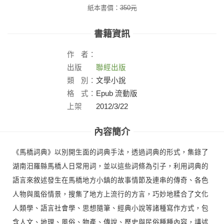
紙本書價：
350
元
書籍資訊
作
者：
出版
聯經出版
社：
類
別：
文學小說
格
式：
Epub 流動版
上架
2012/3/22
日：
內容簡介
《馬橋詞典》以別開生面的詞典手法，透過詞典的形式，集錄了
湖南汨羅縣馬橋人日常用詞，並以這些詞條為引子，利用詞典的
語言來敘述發生在馬橋地方小鎮的故事情節及連串的傳奇、各色
人物與風俗情景，搜集了地方上流行的方言，巧妙地糅合了文化
人類學、語言社會學、思想隨筆、經典小說等諸種寫作方式，包
含人文、地理、風俗、物產、傳說、歷史與民俗種種內容，講述