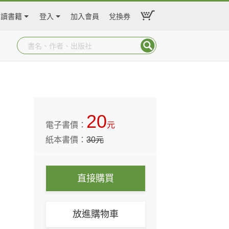
閱讀書籍
登入
加入會員
兌換券
20
電子書價：
元
紙本書價：
30
元
直接購買
放進購物車