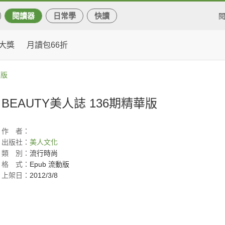
閱讀器
日常學
快讀
大獎
月讀包66折
華版
BEAUTY美人誌 136期精華版
作
者：
出版社：
美人文化
類
別：
流行時尚
格
式：
Epub 流動版
上架日：
2012/3/8