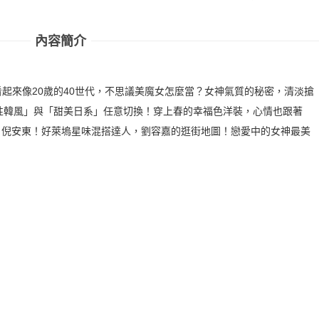
內容簡介
看起來像20歲的40世代，不思議美魔女怎麼當？女神氣質的秘密，清淡搶
性韓風」與「甜美日系」任意切換！穿上春的幸福色洋裝，心情也跟著
」倪安東！好萊塢星味混搭達人，劉容嘉的逛街地圖！戀愛中的女神最美