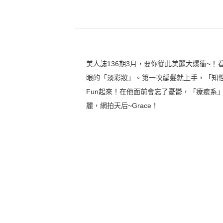
美人誌136期3月，要你從此美麗大爆衝~！
眼的「淡彩妝」。第一次編髮就上手，「知
Fun起來！在他面前會忘了憂鬱，「療癒系
麗，網拍天后~Grace！