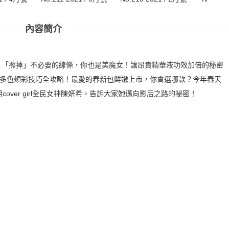
內容簡介
~！「擦掉」不必要的線條，你也是美魔女！讓昂貴精華液功效加倍的秘密
染多色頰彩技巧全攻略！最愛的春新包鮮嫩上市，你會選哪款？今年春天
ver girl全民女神陳妍希，告訴大家她邁向影后之路的祕密！