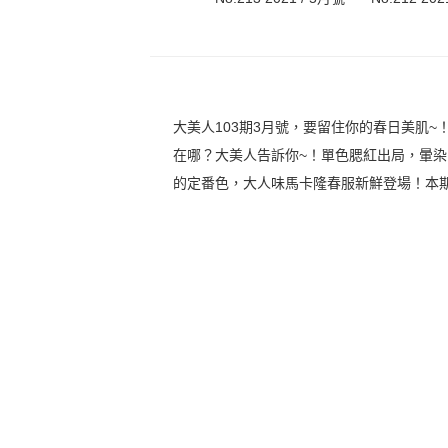
大美人103期3月號，要留住你的春日美肌
在哪？大美人告訴你~！單色腮紅出局，暈
的定番色，大人味馬卡隆春服新鮮登場！本期co