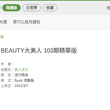
閱讀器
日常學
快讀
大獎
買TCL送月讀包
華版
BEAUTY大美人 103期精華版
作
者：
出版社：
美人文化
類
別：
流行時尚
格
式：
Epub 流動版
上架日：
2012/3/7