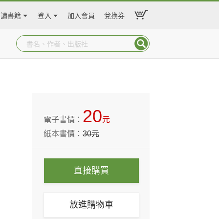
閱讀書籍
登入
加入會員
兌換券
20
電子書價：
元
紙本書價：
30
元
直接購買
放進購物車