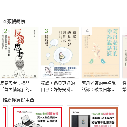
本類暢銷榜
2
3
4
反芻思考：揭開
獨處，遇見更好的
阿丹老師的幸福說
性
「負面情緒」的真
自己：好好安排你
話課：蘋果日報專
婚
面目，重拾面對困
的專屬時間，重新
題報導，學生瘋狂
破
推薦你買好東西
境的勇氣
設定人生的力量
搶修的大學最夯
相
課，教你不當句點
王，「說」出幸福
人生！