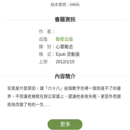
紙本書價：
240
元
書籍資訊
作
者：
出版
聯經出版
社：
類
別：
心靈勵志
格
式：
Epub 流動版
上架
2012/1/19
日：
內容簡介
究竟是什麼原因，讓「六十八」這個數字彷彿一個到達不了的邊
界，不但讓老楊框在辦公室牆上，還讓他夜夜失眠，更意外而徹
底地改變了他的一生......
更多