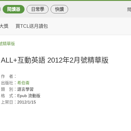
閱讀器
日常學
快讀
大獎
買TCL送月讀包
月號精華版
ALL+互動英語 2012年2月號精華版
作
者：
出版社：
希伯崙
類
別：
語言學習
格
式：
Epub 流動版
上架日：
2012/1/15