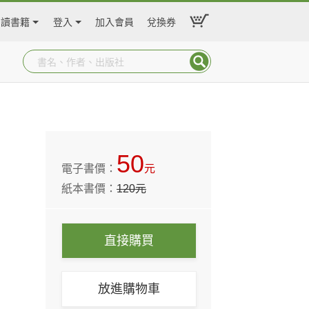
閱讀書籍
登入
加入會員
兌換券
50
電子書價：
元
紙本書價：
120
元
直接購買
放進購物車