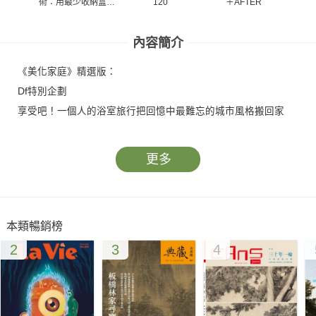
術：用最少收納盒就
120
＋AFTER
宅的
收好
溫、抗
暖 四
內容簡介
《美化家庭》精選版：
Df特別企劃
享受吧！一個人的浴室旅行把回憶中最難忘的城市風格搬回家
更多
本類暢銷榜
2
3
4