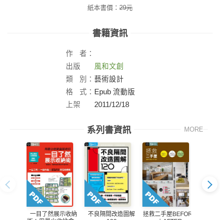
紙本書價：
29
元
書籍資訊
作
者：
出版
風和文創
社：
類
別：
藝術設計
格
式：
Epub 流動版
上架
2011/12/18
日：
系列書資訊
MORE
一目了然展示收納
不良隔間改造圖解
拯救二手屋BEFORE
美化家