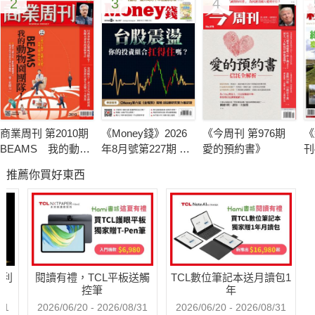
2
3
4
商業周刊 第2010期
《Money錢》2026
《今周刊 第976期
《
BEAMS 我的動物
年8月號第227期 台
愛的預約書》
刊
園團隊
股震盪 你的投資組
推薦你買好東西
合扛得住嗎？3個家
庭真實故事 揭開資
產配置致命傷
哈利
閱讀有禮，TCL平板送觸
TCL數位筆記本送月讀包1
控筆
年
31
2026/06/20 - 2026/08/31
2026/06/20 - 2026/08/31