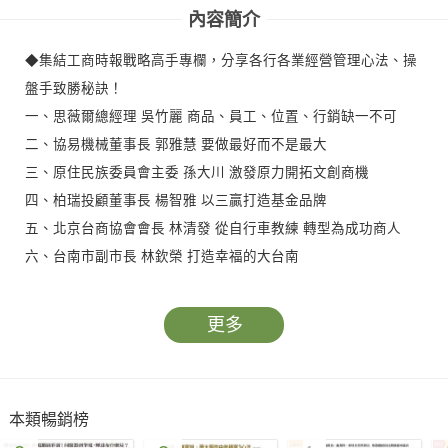
內容簡介
◆集結工商時報戰略高手專欄，分享各行各業經營管理心法、操
盤手致勝秘訣！
一、思薇爾總經理 吳竹麗 商品、員工、位置、行銷缺一不可
二、協易機械董事長 郭雅慧 要做最好而不是最大
三、原住民族委員會主委 孫大川 激發原力開拓文創商機
四、柏瑞投顧董事長 楊智雅 以三贏打造基金品牌
五、北京台商協會會長 林清發 從自行車教練 轉型為成功商人
六、台南市副市長 林欽榮 打造幸福的大台南
更多
本類暢銷榜