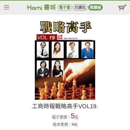
電子書
月讀包
閱讀器
工商時報戰略高手VOL19.
5
電子書價：
元
紙本書價：
8
元