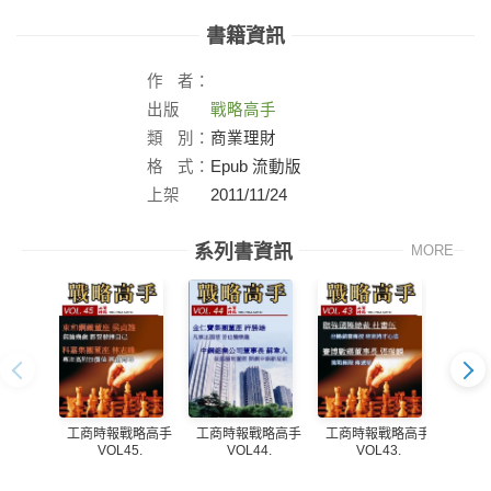
書籍資訊
作
者：
出版
戰略高手
社：
類
別：
商業理財
格
式：
Epub 流動版
上架
2011/11/24
日：
系列書資訊
MORE
工商時報戰略高手
工商時報戰略高手
工商時報戰略高手
工商
VOL45.
VOL44.
VOL43.