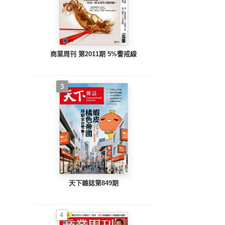
商業周刊 第2011期 5%警戒線
3
天下雜誌第849期
4