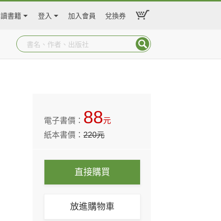
閱讀書籍
登入
加入會員
兌換券
88
電子書價：
元
紙本書價：
220
元
直接購買
放進購物車