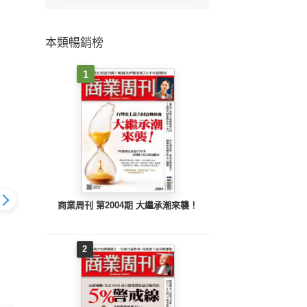
本類暢銷榜
1
商業周刊 第2004期 大繼承潮來襲！
2
 2414期
先探週刊 2413期
先探投資週刊 2414期
先探投