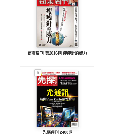
商業周刊 第2016期 瘦瘦針的威力
5
先探週刊 2408期