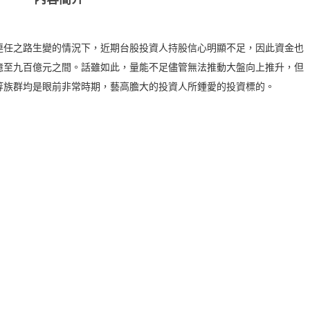
連任之路生變的情況下，近期台股投資人持股信心明顯不足，因此資金也
億至九百億元之間。話雖如此，量能不足儘管無法推動大盤向上推升，但
等族群均是眼前非常時期，藝高膽大的投資人所鍾愛的投資標的。