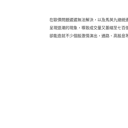
在歐債問題遲遲無法解決，以及馬英九總統
呈現退潮的現象，導致成交量又萎縮至七百
卻能造就不少個股激情演出，通路、高股息