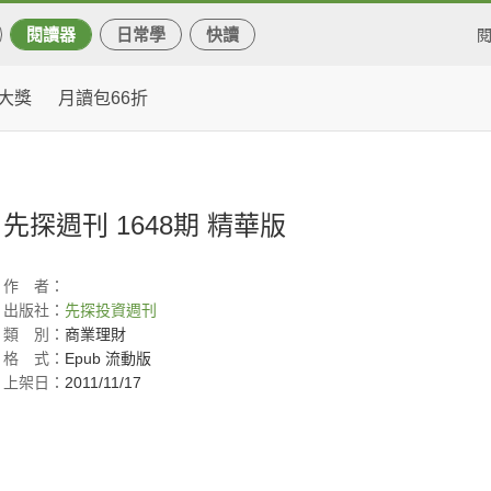
閱讀器
日常學
快讀
大獎
月讀包66折
先探週刊 1648期 精華版
作
者：
出版社：
先探投資週刊
類
別：
商業理財
格
式：
Epub 流動版
上架日：
2011/11/17