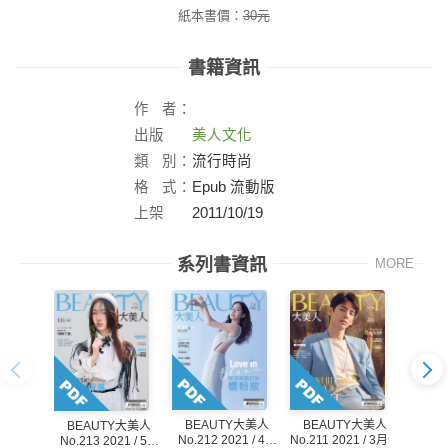
紙本書價：
30
元
書籍資訊
作
者：
出版
美人文化
社：
類
別：
流行時尚
格
式：
Epub 流動版
上架
2011/10/19
日：
系列書資訊
MORE
BEAUTY大美人
BEAUTY大美人
BE
BEAUTY大美人
No.212 2021 / 4月
No.211 2021 / 3月號
No.21
No.213 2021 / 5月