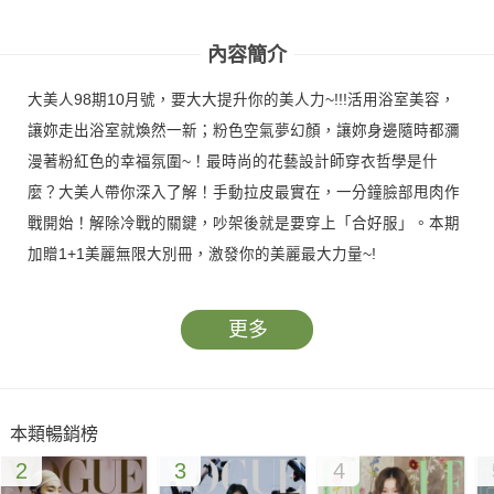
號
號
內容簡介
大美人98期10月號，要大大提升你的美人力~!!!活用浴室美容，
讓妳走出浴室就煥然一新；粉色空氣夢幻顏，讓妳身邊隨時都瀰
漫著粉紅色的幸福氛圍~！最時尚的花藝設計師穿衣哲學是什
麼？大美人帶你深入了解！手動拉皮最實在，一分鐘臉部甩肉作
戰開始！解除冷戰的關鍵，吵架後就是要穿上「合好服」。本期
加贈1+1美麗無限大別冊，激發你的美麗最大力量~!
更多
本類暢銷榜
2
3
4