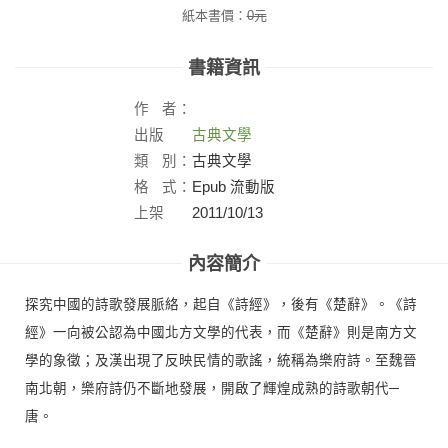
紙本書價：
0
元
書籍資訊
作
者：
出版
古典文學
社：
類
別：
古典文學
格
式：
Epub 流動版
上架
2011/10/13
日：
內容簡介
探究中國的詩歌發展脈絡，起自《詩經》，後有《楚辭》。《詩
經》一向被公認為中國北方文學的代表，而《楚辭》則是南方文
學的象徵；及漢出現了反映民情的歌謠，統稱為樂府詩。至魏晉
南北朝，樂府詩仍不斷地發展，開啟了輝煌成熟的詩歌朝代─
唐。