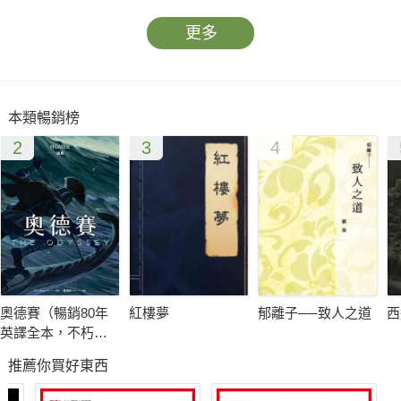
更多
本類暢銷榜
2
3
4
奧德賽（暢銷80年
紅樓夢
郁離子──致人之道
西
英譯全本，不朽中
譯珍藏經典）
推薦你買好東西