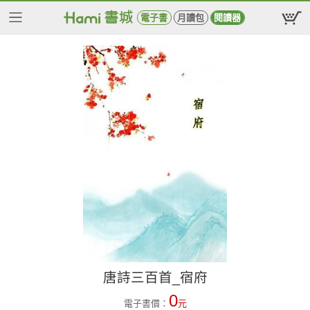
電子書
月讀包
閱讀器
唐詩三百首_宿府
0
電子書價：
元