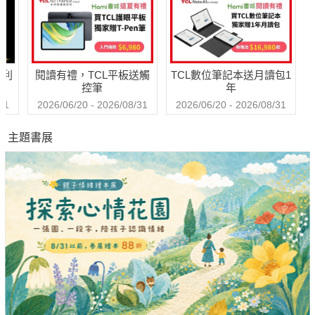
哈利
閱讀有禮，TCL平板送觸
TCL數位筆記本送月讀包1
控筆
年
31
2026/06/20 - 2026/08/31
2026/06/20 - 2026/08/31
主題書展