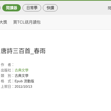
閱讀器
日常學
快讀
大獎
買TCL送月讀包
唐詩三百首_春雨
作
者：
出版社：
古典文學
類
別：
古典文學
格
式：
Epub 流動版
上架日：
2011/10/13