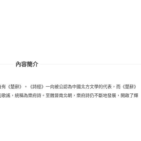
內容簡介
後有《楚辭》。《詩經》一向被公認為中國北方文學的代表，而《楚辭》
的歌謠，統稱為樂府詩。至魏晉南北朝，樂府詩仍不斷地發展，開啟了輝