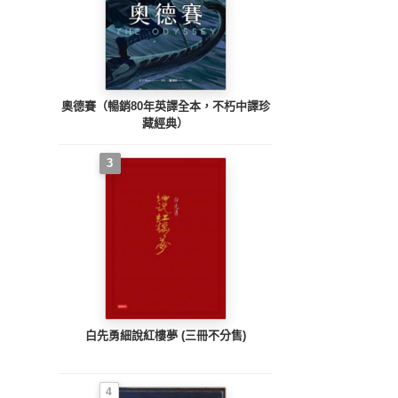
奧德賽（暢銷80年英譯全本，不朽中譯珍
藏經典）
3
白先勇細說紅樓夢 (三冊不分售)
4