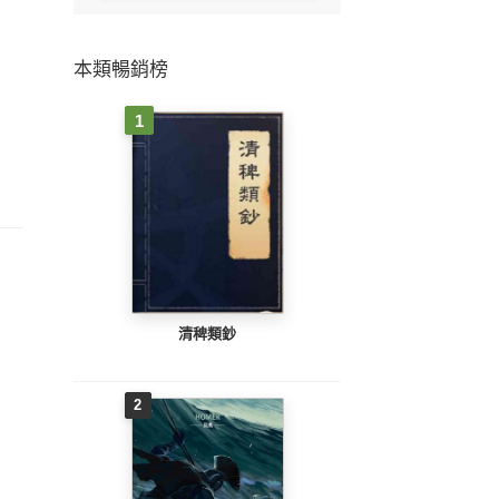
本類暢銷榜
1
清稗類鈔
2