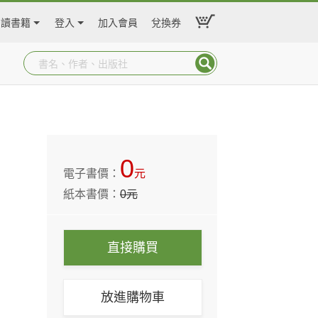
閱讀書籍
登入
加入會員
兌換券
0
電子書價：
元
紙本書價：
0
元
直接購買
放進購物車