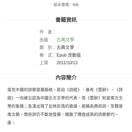
紙本書價：
0
元
書籍資訊
作
者：
出版
古典文學
社：
類
別：
古典文學
格
式：
Epub 流動版
上架
2011/10/13
日：
內容簡介
探究中國的詩歌發展脈絡，起自《詩經》，後有《楚辭》。《詩
經》一向被公認為中國北方文學的代表，而《楚辭》則是南方文
學的象徵；及漢出現了反映民情的歌謠，統稱為樂府詩。至魏晉
南北朝，樂府詩仍不斷地發展，開啟了輝煌成熟的詩歌朝代─
唐。