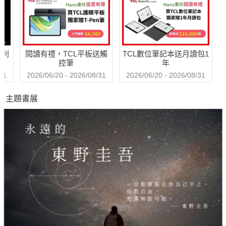
哈利
閱讀有禮，TCL平板送觸
TCL數位筆記本送月讀包1
控筆
年
31
2026/06/20 - 2026/08/31
2026/06/20 - 2026/08/31
主題書展