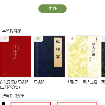
更多
本類暢銷榜
2
3
4
白先勇細說紅樓夢
紅樓夢
郁離子──致人之道
西
(三冊不分售)
推薦你買好東西