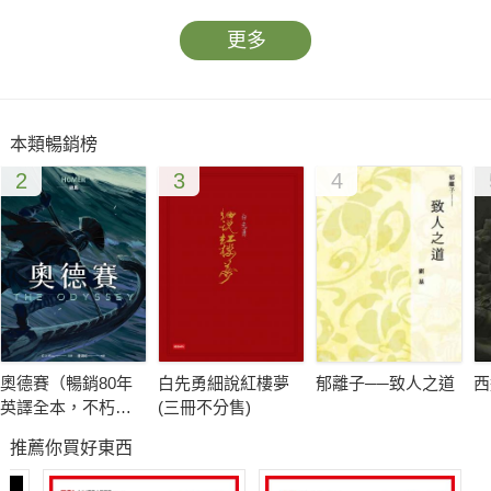
更多
本類暢銷榜
2
3
4
奧德賽（暢銷80年
白先勇細說紅樓夢
郁離子──致人之道
西
英譯全本，不朽中
(三冊不分售)
譯珍藏經典）
推薦你買好東西