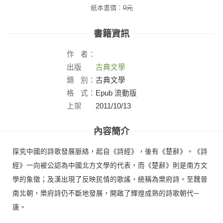
紙本書價：
0
元
書籍資訊
作
者：
出版
古典文學
社：
類
別：
古典文學
格
式：
Epub 流動版
上架
2011/10/13
日：
內容簡介
探究中國的詩歌發展脈絡，起自《詩經》，後有《楚辭》。《詩
經》一向被公認為中國北方文學的代表，而《楚辭》則是南方文
學的象徵；及漢出現了反映民情的歌謠，統稱為樂府詩。至魏晉
南北朝，樂府詩仍不斷地發展，開啟了輝煌成熟的詩歌朝代─
唐。