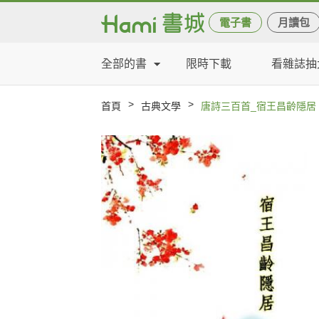
電子書
月讀包
全部的書
限時下載
看雜誌抽
>
>
首頁
古典文學
唐詩三百首_宿王昌齡隱居