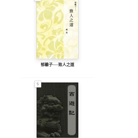
郁離子──致人之道
5