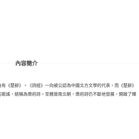
內容簡介
後有《楚辭》。《詩經》一向被公認為中國北方文學的代表，而《楚辭》
的歌謠，統稱為樂府詩。至魏晉南北朝，樂府詩仍不斷地發展，開啟了輝