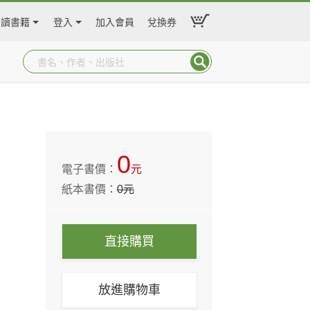
閱讀書籍
登入
加入會員
兌換券
0
電子書價：
元
紙本書價：
0
元
直接購買
放進購物車