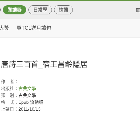
閱讀器
日常學
快讀
大獎
買TCL送月讀包
唐詩三百首_宿王昌齡隱居
作
者：
出版社：
古典文學
類
別：
古典文學
格
式：
Epub 流動版
上架日：
2011/10/13