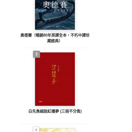
奧德賽（暢銷80年英譯全本，不朽中譯珍
藏經典）
3
白先勇細說紅樓夢 (三冊不分售)
4