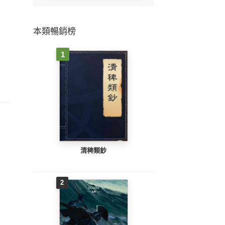
本類暢銷榜
1
清稗類鈔
2