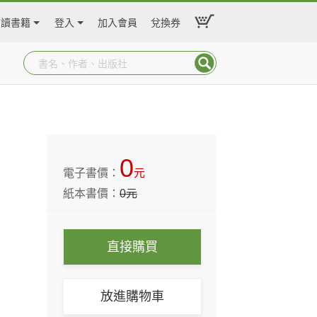
閱讀書籍
登入
加入會員
兌換券
0
電子書價：
元
紙本書價：
0
元
直接購買
放進購物車