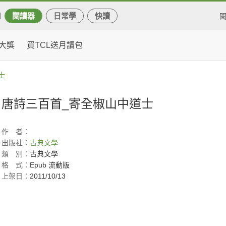
閱讀器
日常學
快讀
大獎
買TCL送月讀包
士
唐詩三百首_寄全椒山中道士
作
者：
出版社：
古典文學
類
別：
古典文學
格
式：
Epub 流動版
上架日：
2011/10/13