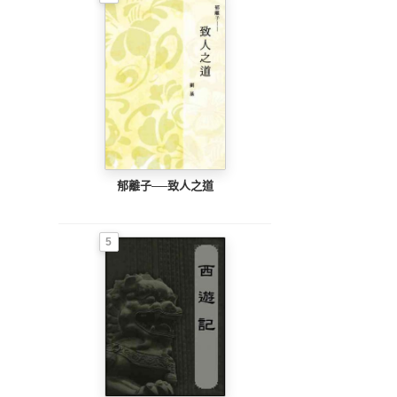
郁離子──致人之道
5