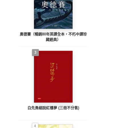
奧德賽（暢銷80年英譯全本，不朽中譯珍
藏經典）
3
白先勇細說紅樓夢 (三冊不分售)
4