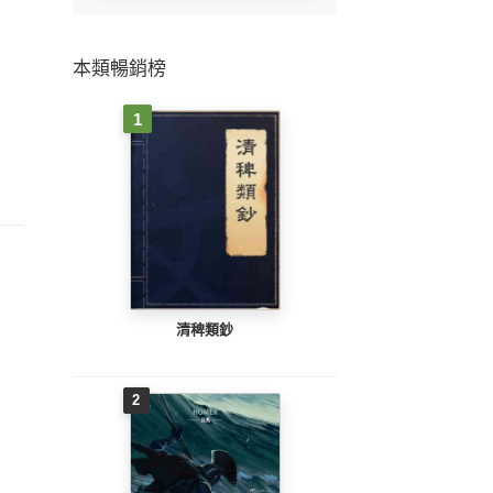
本類暢銷榜
1
清稗類鈔
2