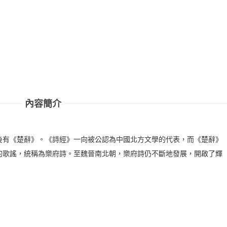
內容簡介
後有《楚辭》。《詩經》一向被公認為中國北方文學的代表，而《楚辭》
的歌謠，統稱為樂府詩。至魏晉南北朝，樂府詩仍不斷地發展，開啟了輝