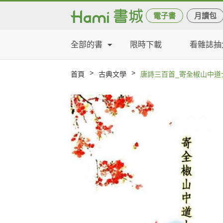
電子書
月讀包
全部的書
限時下載
看雜誌抽
>
>
首頁
古典文學
唐詩三百首_寄全椒山中道