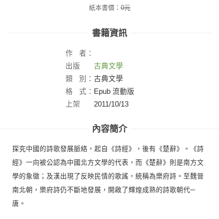
紙本書價：
0
元
書籍資訊
作
者：
出版
古典文學
社：
類
別：
古典文學
格
式：
Epub 流動版
上架
2011/10/13
日：
內容簡介
探究中國的詩歌發展脈絡，起自《詩經》，後有《楚辭》。《詩
經》一向被公認為中國北方文學的代表，而《楚辭》則是南方文
學的象徵；及漢出現了反映民情的歌謠，統稱為樂府詩。至魏晉
南北朝，樂府詩仍不斷地發展，開啟了輝煌成熟的詩歌朝代─
唐。