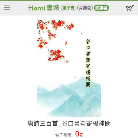
電子書
月讀包
閱讀器
唐詩三百首_谷口書齋寄楊補闕
0
電子書價：
元