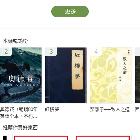
更多
本類暢銷榜
2
3
4
奧德賽（暢銷80年
紅樓夢
郁離子──致人之道
西
英譯全本，不朽中
譯珍藏經典）
推薦你買好東西