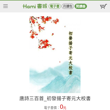
電子書
月讀包
閱讀器
唐詩三百首_初發揚子寄元大校書
0
電子書價：
元