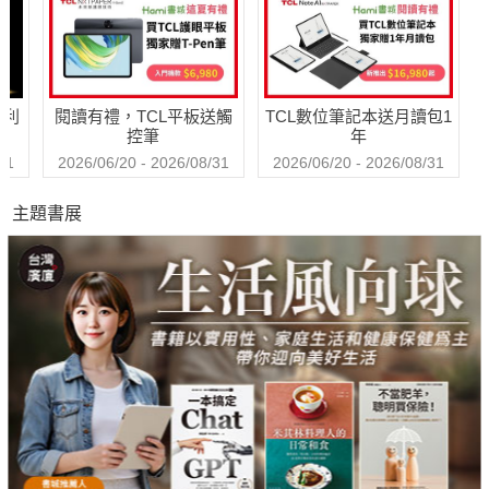
哈利
閱讀有禮，TCL平板送觸
TCL數位筆記本送月讀包1
控筆
年
31
2026/06/20 - 2026/08/31
2026/06/20 - 2026/08/31
主題書展