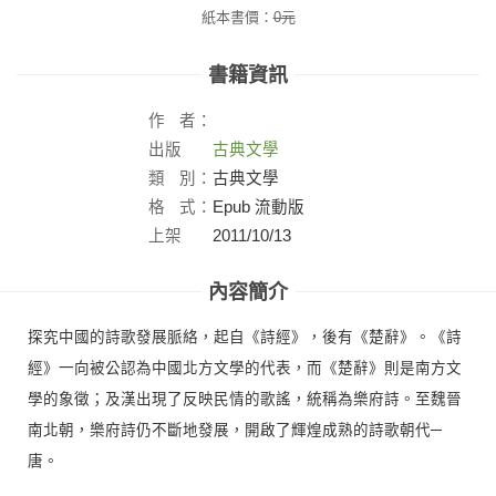
紙本書價：
0
元
書籍資訊
作
者：
出版
古典文學
社：
類
別：
古典文學
格
式：
Epub 流動版
上架
2011/10/13
日：
內容簡介
探究中國的詩歌發展脈絡，起自《詩經》，後有《楚辭》。《詩
經》一向被公認為中國北方文學的代表，而《楚辭》則是南方文
學的象徵；及漢出現了反映民情的歌謠，統稱為樂府詩。至魏晉
南北朝，樂府詩仍不斷地發展，開啟了輝煌成熟的詩歌朝代─
唐。