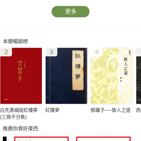
更多
本類暢銷榜
2
3
4
白先勇細說紅樓夢
紅樓夢
郁離子──致人之道
西
(三冊不分售)
推薦你買好東西