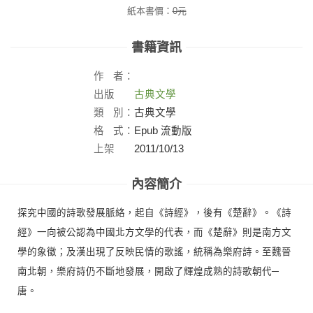
紙本書價：
0
元
書籍資訊
作
者：
出版
古典文學
社：
類
別：
古典文學
格
式：
Epub 流動版
上架
2011/10/13
日：
內容簡介
探究中國的詩歌發展脈絡，起自《詩經》，後有《楚辭》。《詩
經》一向被公認為中國北方文學的代表，而《楚辭》則是南方文
學的象徵；及漢出現了反映民情的歌謠，統稱為樂府詩。至魏晉
南北朝，樂府詩仍不斷地發展，開啟了輝煌成熟的詩歌朝代─
唐。