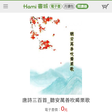
電子書
月讀包
閱讀器
唐詩三百首_聽安萬善吹觱栗歌
0
電子書價：
元