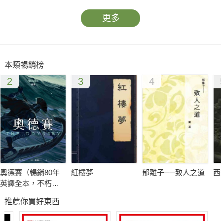
更多
本類暢銷榜
2
3
4
奧德賽（暢銷80年
紅樓夢
郁離子──致人之道
西
英譯全本，不朽中
譯珍藏經典）
推薦你買好東西