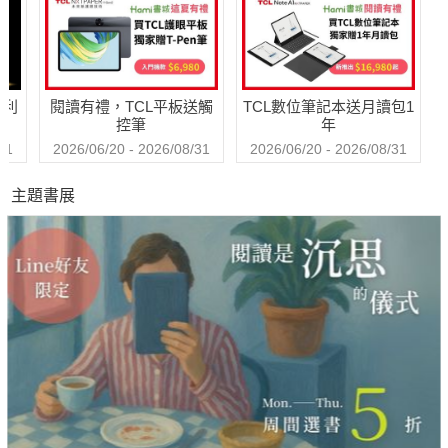
哈利
閱讀有禮，TCL平板送觸
TCL數位筆記本送月讀包1
控筆
年
31
2026/06/20 - 2026/08/31
2026/06/20 - 2026/08/31
主題書展