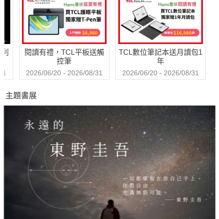
哈利
閱讀有禮，TCL平板送觸
TCL數位筆記本送月讀包1
控筆
年
31
2026/06/20 - 2026/08/31
2026/06/20 - 2026/08/31
主題書展