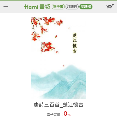
電子書
月讀包
閱讀器
唐詩三百首_楚江懷古
0
電子書價：
元