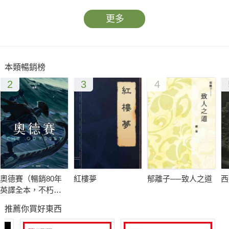
更多
本類暢銷榜
2
3
4
奧德賽（暢銷80年
紅樓夢
郁離子──致人之道
西
英譯全本，不朽中
譯珍藏經典）
推薦你買好東西