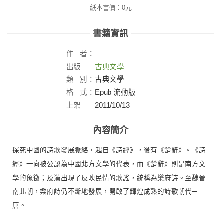
紙本書價：
0
元
書籍資訊
作
者：
出版
古典文學
社：
類
別：
古典文學
格
式：
Epub 流動版
上架
2011/10/13
日：
內容簡介
探究中國的詩歌發展脈絡，起自《詩經》，後有《楚辭》。《詩
經》一向被公認為中國北方文學的代表，而《楚辭》則是南方文
學的象徵；及漢出現了反映民情的歌謠，統稱為樂府詩。至魏晉
南北朝，樂府詩仍不斷地發展，開啟了輝煌成熟的詩歌朝代─
唐。