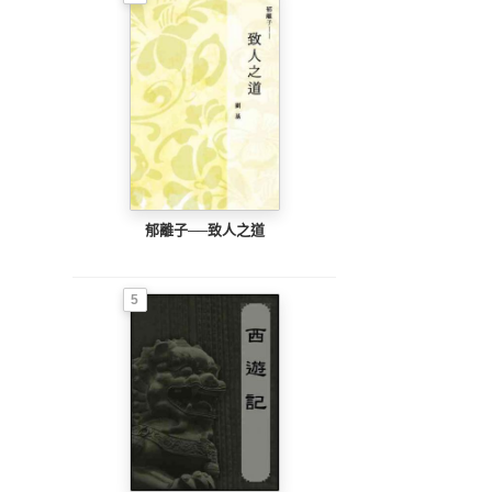
郁離子──致人之道
5