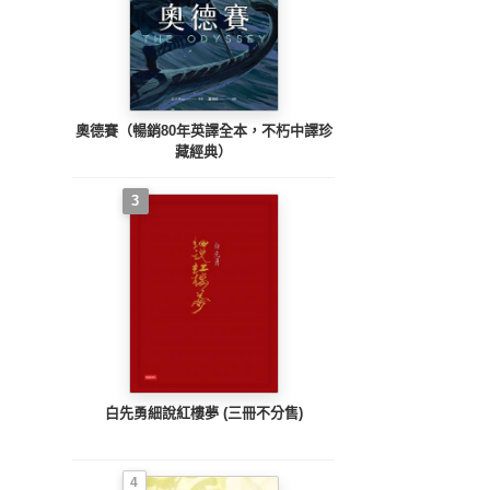
奧德賽（暢銷80年英譯全本，不朽中譯珍
藏經典）
3
白先勇細說紅樓夢 (三冊不分售)
4