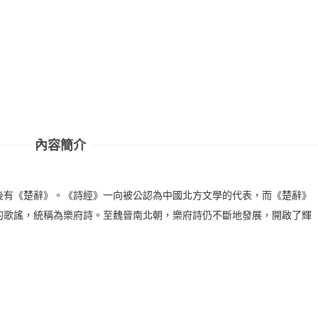
內容簡介
後有《楚辭》。《詩經》一向被公認為中國北方文學的代表，而《楚辭》
的歌謠，統稱為樂府詩。至魏晉南北朝，樂府詩仍不斷地發展，開啟了輝