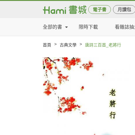
電子書
月讀包
全部的書
限時下載
看雜誌抽
>
>
首頁
古典文學
唐詩三百首_老將行