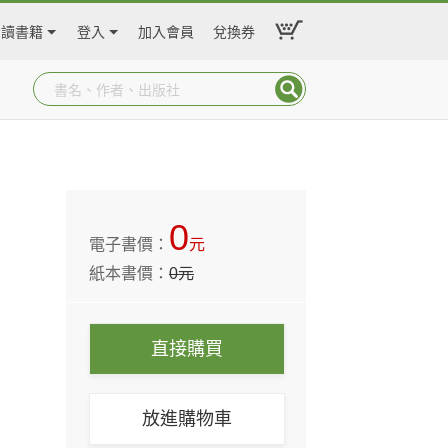
閱讀書籍
登入
加入會員
兌換券
0
電子書價：
元
紙本書價：
0
元
直接購買
放進購物車