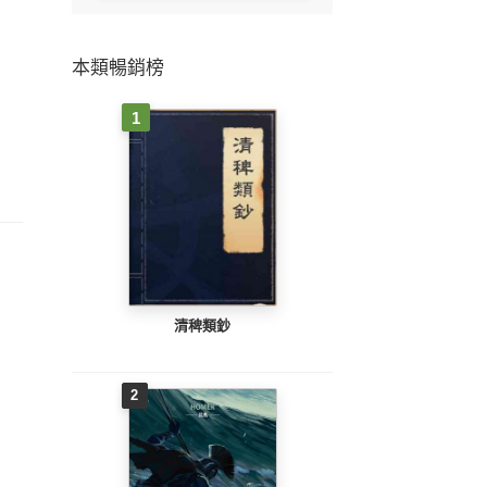
本類暢銷榜
1
清稗類鈔
2