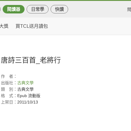
閱讀器
日常學
快讀
大獎
買TCL送月讀包
唐詩三百首_老將行
作
者：
出版社：
古典文學
類
別：
古典文學
格
式：
Epub 流動版
上架日：
2011/10/13