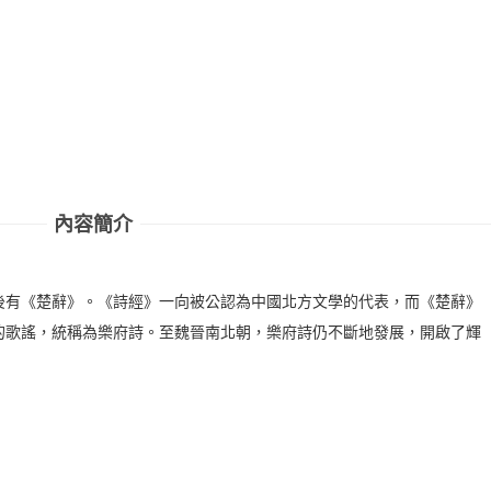
內容簡介
後有《楚辭》。《詩經》一向被公認為中國北方文學的代表，而《楚辭》
的歌謠，統稱為樂府詩。至魏晉南北朝，樂府詩仍不斷地發展，開啟了輝