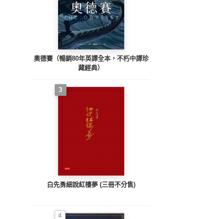
奧德賽（暢銷80年英譯全本，不朽中譯珍
藏經典）
3
白先勇細說紅樓夢 (三冊不分售)
4