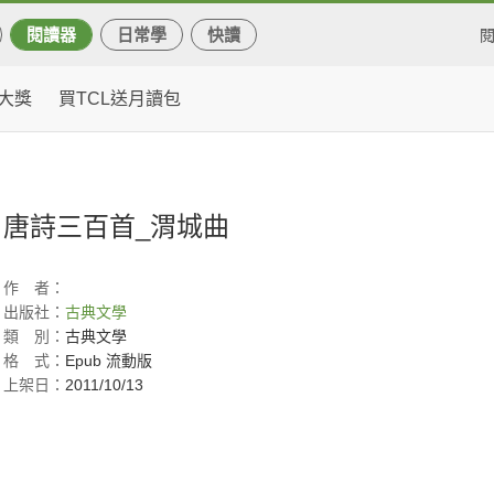
閱讀器
日常學
快讀
大獎
買TCL送月讀包
唐詩三百首_渭城曲
作
者：
出版社：
古典文學
類
別：
古典文學
格
式：
Epub 流動版
上架日：
2011/10/13