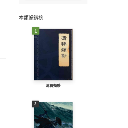
本類暢銷榜
1
清稗類鈔
2