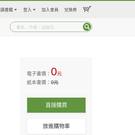
閱讀書籍
登入
加入會員
兌換券
0
電子書價：
元
紙本書價：
0
元
直接購買
放進購物車