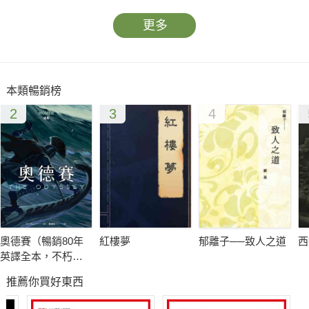
更多
本類暢銷榜
2
3
4
奧德賽（暢銷80年
紅樓夢
郁離子──致人之道
西
英譯全本，不朽中
譯珍藏經典）
推薦你買好東西