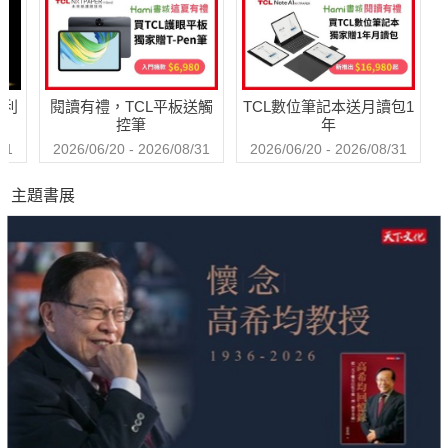
哈利
閱讀有禮，TCL平板送觸
TCL數位筆記本送月讀包1
控筆
年
31
2026/06/20 - 2026/08/31
2026/06/20 - 2026/08/31
主題書展