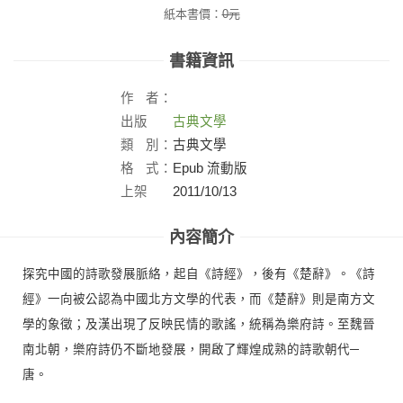
紙本書價：
0
元
書籍資訊
作
者：
出版
古典文學
社：
類
別：
古典文學
格
式：
Epub 流動版
上架
2011/10/13
日：
內容簡介
探究中國的詩歌發展脈絡，起自《詩經》，後有《楚辭》。《詩
經》一向被公認為中國北方文學的代表，而《楚辭》則是南方文
學的象徵；及漢出現了反映民情的歌謠，統稱為樂府詩。至魏晉
南北朝，樂府詩仍不斷地發展，開啟了輝煌成熟的詩歌朝代─
唐。