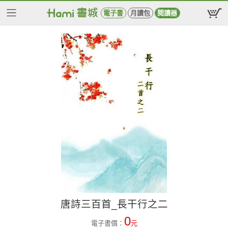
電子書
月讀包
閱讀器
唐詩三百首_長干行之二
0
電子書價：
元