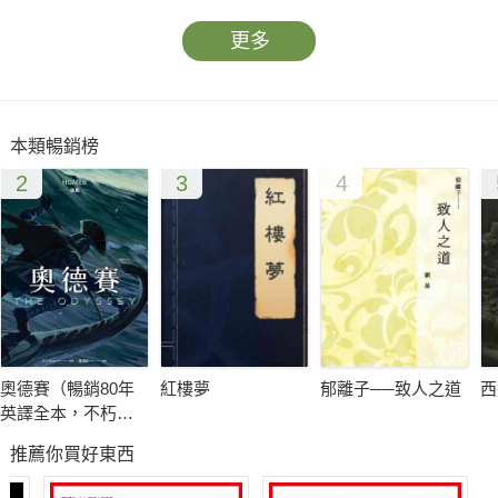
更多
本類暢銷榜
2
3
4
奧德賽（暢銷80年
紅樓夢
郁離子──致人之道
西
英譯全本，不朽中
譯珍藏經典）
推薦你買好東西