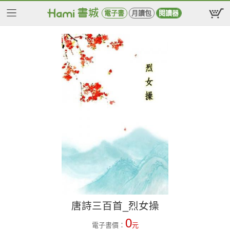
電子書
月讀包
閱讀器
唐詩三百首_烈女操
0
電子書價：
元