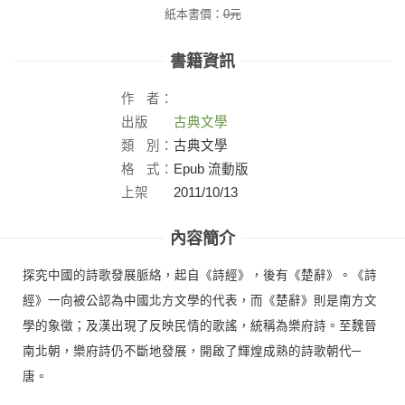
紙本書價：
0
元
書籍資訊
作
者：
出版
古典文學
社：
類
別：
古典文學
格
式：
Epub 流動版
上架
2011/10/13
日：
內容簡介
探究中國的詩歌發展脈絡，起自《詩經》，後有《楚辭》。《詩
經》一向被公認為中國北方文學的代表，而《楚辭》則是南方文
學的象徵；及漢出現了反映民情的歌謠，統稱為樂府詩。至魏晉
南北朝，樂府詩仍不斷地發展，開啟了輝煌成熟的詩歌朝代─
唐。