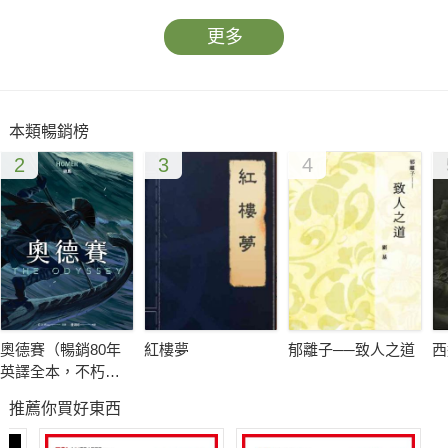
更多
本類暢銷榜
2
3
4
奧德賽（暢銷80年
紅樓夢
郁離子──致人之道
西
英譯全本，不朽中
譯珍藏經典）
推薦你買好東西