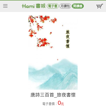
電子書
月讀包
閱讀器
唐詩三百首_旅夜書懷
0
電子書價：
元