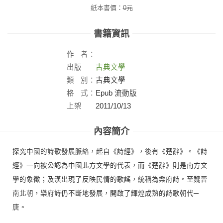
紙本書價：
0
元
書籍資訊
作
者：
出版
古典文學
社：
類
別：
古典文學
格
式：
Epub 流動版
上架
2011/10/13
日：
內容簡介
探究中國的詩歌發展脈絡，起自《詩經》，後有《楚辭》。《詩
經》一向被公認為中國北方文學的代表，而《楚辭》則是南方文
學的象徵；及漢出現了反映民情的歌謠，統稱為樂府詩。至魏晉
南北朝，樂府詩仍不斷地發展，開啟了輝煌成熟的詩歌朝代─
唐。