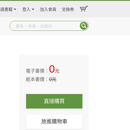
閱讀書籍
登入
加入會員
兌換券
0
電子書價：
元
紙本書價：
0
元
直接購買
放進購物車