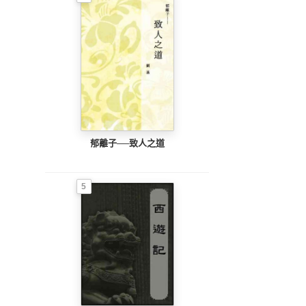
郁離子──致人之道
5