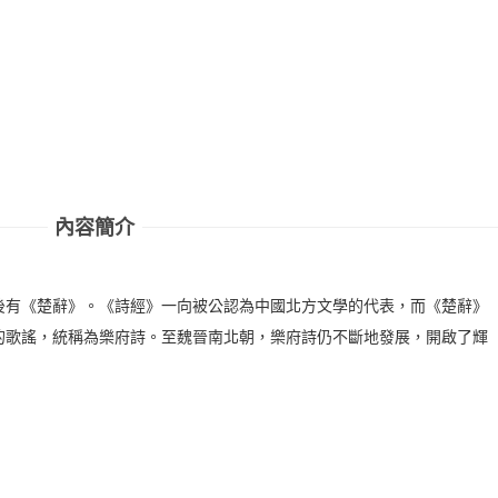
內容簡介
後有《楚辭》。《詩經》一向被公認為中國北方文學的代表，而《楚辭》
的歌謠，統稱為樂府詩。至魏晉南北朝，樂府詩仍不斷地發展，開啟了輝