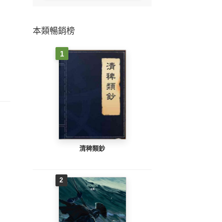
本類暢銷榜
1
清稗類鈔
2