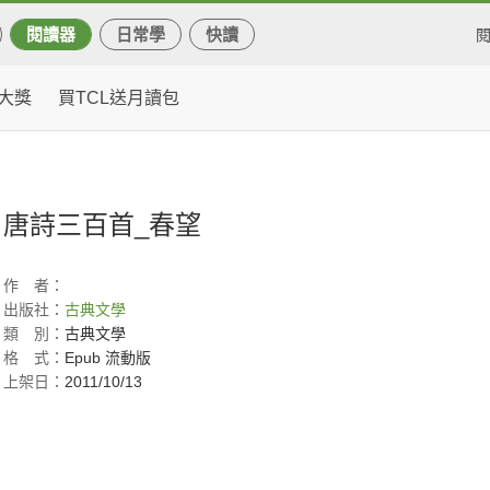
閱讀器
日常學
快讀
大獎
買TCL送月讀包
唐詩三百首_春望
作
者：
出版社：
古典文學
類
別：
古典文學
格
式：
Epub 流動版
上架日：
2011/10/13