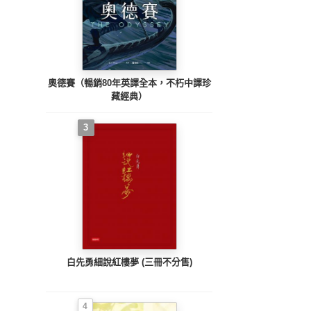
奧德賽（暢銷80年英譯全本，不朽中譯珍
藏經典）
3
白先勇細說紅樓夢 (三冊不分售)
4