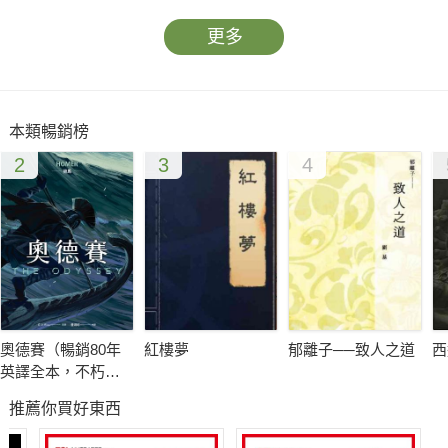
更多
本類暢銷榜
2
3
4
奧德賽（暢銷80年
紅樓夢
郁離子──致人之道
西
英譯全本，不朽中
譯珍藏經典）
推薦你買好東西