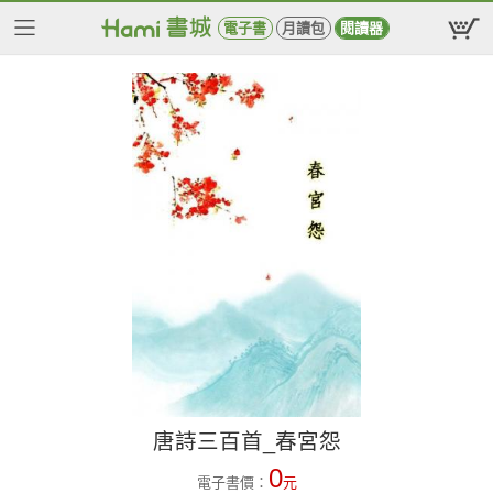
電子書
月讀包
閱讀器
唐詩三百首_春宮怨
0
電子書價：
元