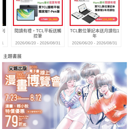
哈利
閱讀有禮，TCL平板送觸
TCL數位筆記本送月讀包1
控筆
年
31
2026/06/20 - 2026/08/31
2026/06/20 - 2026/08/31
主題書展