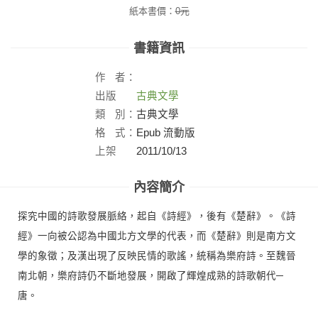
紙本書價：
0
元
書籍資訊
作
者：
出版
古典文學
社：
類
別：
古典文學
格
式：
Epub 流動版
上架
2011/10/13
日：
內容簡介
探究中國的詩歌發展脈絡，起自《詩經》，後有《楚辭》。《詩
經》一向被公認為中國北方文學的代表，而《楚辭》則是南方文
學的象徵；及漢出現了反映民情的歌謠，統稱為樂府詩。至魏晉
南北朝，樂府詩仍不斷地發展，開啟了輝煌成熟的詩歌朝代─
唐。