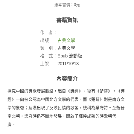
紙本書價：
0
元
書籍資訊
作
者：
出版
古典文學
社：
類
別：
古典文學
格
式：
Epub 流動版
上架
2011/10/13
日：
內容簡介
探究中國的詩歌發展脈絡，起自《詩經》，後有《楚辭》。《詩
經》一向被公認為中國北方文學的代表，而《楚辭》則是南方文
學的象徵；及漢出現了反映民情的歌謠，統稱為樂府詩。至魏晉
南北朝，樂府詩仍不斷地發展，開啟了輝煌成熟的詩歌朝代─
唐。