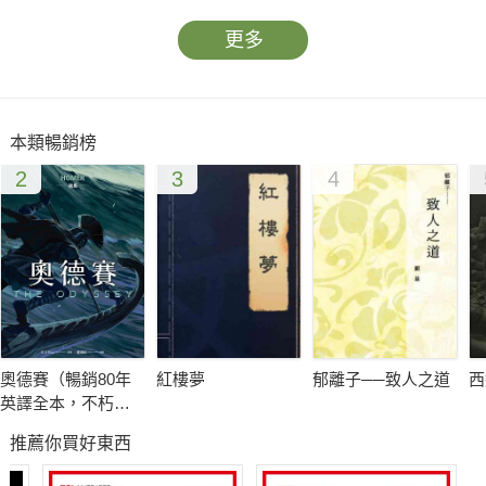
更多
本類暢銷榜
2
3
4
奧德賽（暢銷80年
紅樓夢
郁離子──致人之道
西
英譯全本，不朽中
譯珍藏經典）
推薦你買好東西