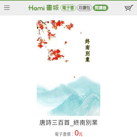
電子書
月讀包
閱讀器
唐詩三百首_終南別業
0
電子書價：
元