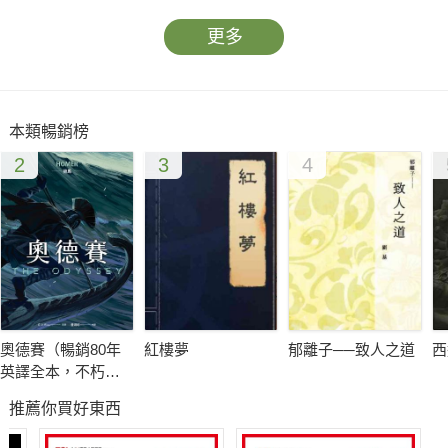
更多
本類暢銷榜
2
3
4
奧德賽（暢銷80年
紅樓夢
郁離子──致人之道
西
英譯全本，不朽中
譯珍藏經典）
推薦你買好東西