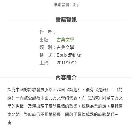
紙本書價：
0
元
書籍資訊
作
者：
出版
古典文學
社：
類
別：
古典文學
格
式：
Epub 流動版
上架
2011/10/12
日：
內容簡介
探究中國的詩歌發展脈絡，起自《詩經》，後有《楚辭》。《詩
經》一向被公認為中國北方文學的代表，而《楚辭》則是南方文
學的象徵；及漢出現了反映民情的歌謠，統稱為樂府詩。至魏晉
南北朝，樂府詩仍不斷地發展，開啟了輝煌成熟的詩歌朝代─
唐。