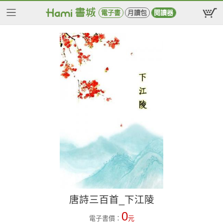
電子書
月讀包
閱讀器
唐詩三百首_下江陵
0
電子書價：
元