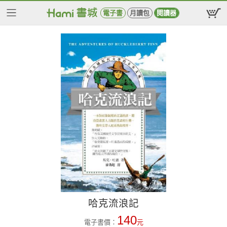
電子書
月讀包
閱讀器
哈克流浪記
140
電子書價：
元