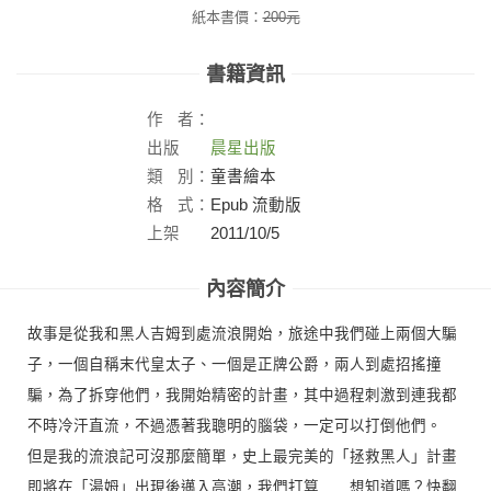
紙本書價：
200
元
書籍資訊
作
者：
出版
晨星出版
社：
類
別：
童書繪本
格
式：
Epub 流動版
上架
2011/10/5
日：
內容簡介
故事是從我和黑人吉姆到處流浪開始，旅途中我們碰上兩個大騙
子，一個自稱末代皇太子、一個是正牌公爵，兩人到處招搖撞
騙，為了拆穿他們，我開始精密的計畫，其中過程刺激到連我都
不時冷汗直流，不過憑著我聰明的腦袋，一定可以打倒他們。
但是我的流浪記可沒那麼簡單，史上最完美的「拯救黑人」計畫
即將在「湯姆」出現後邁入高潮，我們打算……想知道嗎？快翻