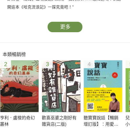
開這本《哈克流浪記》一探究竟吧！"
更多
本類暢銷榜
2
3
4
亨利．盧梭的奇幻
歡喜巫婆之剛好有
聽寶寶說話【暢銷
兒
叢林
雜貨店(二版)
增訂版】：用愛塑
小